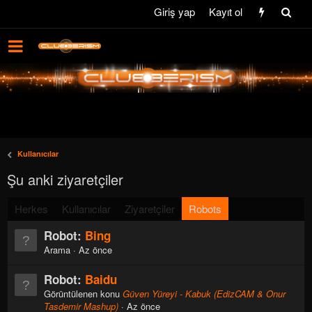
Giriş yap
Kayıt ol
Kullanıcılar
Şu anki ziyaretçiler
Herkes
Kullanıcılar
Ziyaretçiler
Robots
Robot:
Bing
Arama
Az önce
Robot:
Baidu
Görüntülenen konu
Güven Yüreyi - Kabuk (EdizCAM & Onur
Tasdemir Mashup)
Az önce