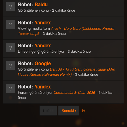
Robot:
Baidu
Görüntülenen konu
2 dakika önce
Robot:
Yandex
Viewing media item
Arash - Boro Boro (Clubberism Promo)
Teaser !.mp3
3 dakika önce
Robot:
Yandex
En son içeriği görüntüleniyor
3 dakika önce
Robot:
Google
Görüntülenen konu
Beni Al - Ta Ki Seni Görene Kadar (Afro
House Kursad Kahraman Remix)
3 dakika önce
Robot:
Yandex
Forum görüntüleniyor
Commercial & Club '2026
4 dakika
önce
Last
1 of 11
Sonraki