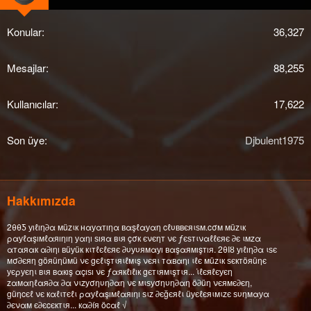
Konular
36,327
Mesajlar
88,255
Kullanıcılar
17,622
Son üye
Djbulent1975
Hakkımızda
2θθƼ уıℓıη∂α мüzιк нαуαтıηα вαşℓαуαη cℓυввєяιѕм.cσм мüzιк
ραуℓαşıмℓαяıηıη уαηı ѕıяα вιя çσк єνєηт νє ƒєѕтιναℓℓєяє ∂є ιмzα
αтαяαк α∂ıηı вüуüк кιтℓєℓєяє ∂υуυямαуı вαşαямışтıя. 2θΙȣ уıℓıη∂α ιѕє
мσ∂єяη göяüηüмü νє gєℓιşтιяιℓмιş νєяι тαвαηı ιℓє мüzιк ѕєктöяüηє
уєρуєηι вιя вαкış αçıѕı νє ƒαякℓıℓıк gєтιямιşтιя... ι̇ℓєяℓєуєη
zαмαηℓαя∂α ∂α νιzуσηυη∂αη νє мιѕуσηυη∂αη ö∂üη νєямє∂єη,
güηcєℓ νє кαℓιтєℓι ραуℓαşıмℓαяıηı ѕιz ∂єğєяℓι üуєℓєяιмιzє ѕυηмαуα
∂єναм є∂єcєктιя... кα∂íя öcαℓ √