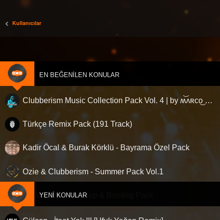
Kullanıcılar
EN BEĞENILEN KONULAR
Clubberism Music Collection Pack Vol. 4 | by ʍ͝ʌʀco͜ ʌɴϯσɴio ҇
Türkçe Remix Pack (191 Track)
Kadir Öcal & Burak Körklü - Bayrama Özel Pack
Ozie & Clubberism - Summer Pack Vol.1
Clubberism - Mashup & Bootleg Pack
YENI KONULAR