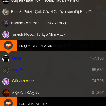
Gülşen - İtaat Yok !!! [Ufuk Yağan Remix]
Blok 3, Poizi - Çok Güzel Gülüyorsun (Dj Ediz Gençtürk Orjinal Mix)
Hadise - Ara Beni (Cnr-G Remix)
Turkish Mocca Türkçe Mini Pack
Dj Altar Mermer - Summer Dance Vol1 [Live Rec]
A
EN ÇOK BEĞENI ALAN
147,138
Öηєя
95,632
•໐ຊiē•
74,725
Gürkan Acar
61,807
ΛҚΛらн ҚΛϦɪ尺
61,513
djberk
FORUM İSTATISTIK