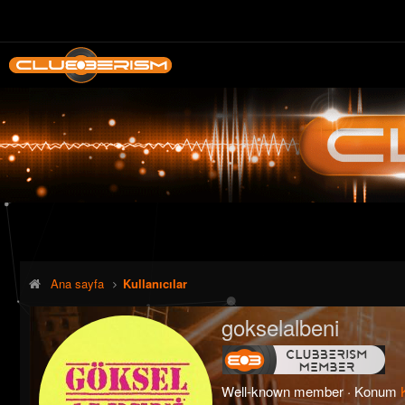
Ana sayfa
Kullanıcılar
gokselalbeni
Well-known member
·
Konum