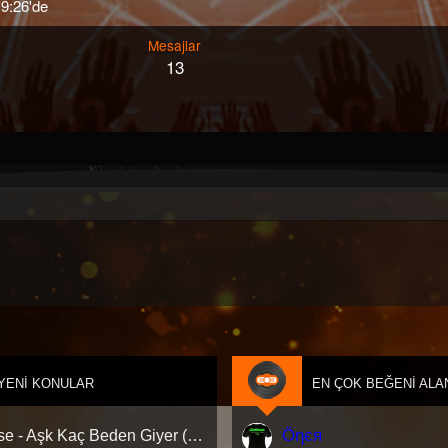
9:26'de
Mesajlar
13
YENI KONULAR
EN ÇOK BEĞENI ALA
Öηєя
Hadise - Aşk Kaç Beden Giyer (Deniz Savaş Remix) [Afro House]