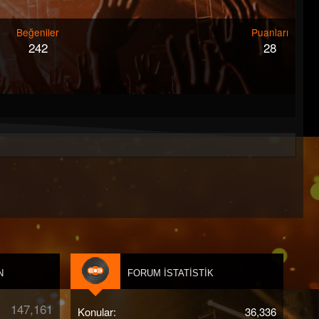
Beğeniler
Puanları
242
28
N
FORUM İSTATISTIK
147,161
Konular
36,336