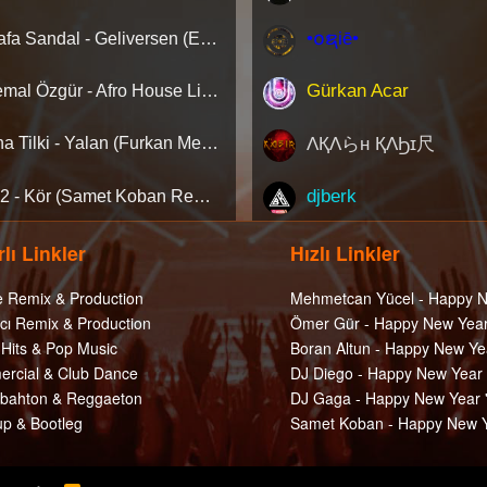
•໐ຊiē•
Mustafa Sandal - Geliversen (Emre Serin Remix)
Gürkan Acar
Dj Kemal Özgür - Afro House Live Set 2026 [AfroHead #101]
ΛҚΛらн ҚΛϦɪ尺
Aleyna Tilki - Yalan (Furkan Mengi & Auş Remix) [Extended]
djberk
Ati242 - Kör (Samet Koban Remix)
lı Linkler
Hızlı Linkler
e Remix & Production
Mehmetcan Yücel - Happy N
cı Remix & Production
Ömer Gür - Happy New Year
 Hits & Pop Music
Boran Altun - Happy New Ye
rcial & Club Dance
DJ Diego - Happy New Year
ahton & Reggaeton
DJ Gaga - Happy New Year 
p & Bootleg
Samet Koban - Happy New Y