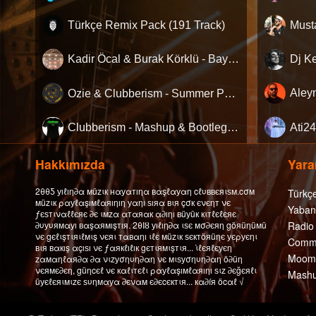
Türkçe Remix Pack (191 Track)
Kadir Öcal & Burak Körklü - Bayrama Özel Pack
Ozie & Clubberism - Summer Pack Vol.1
Clubberism - Mashup & Bootleg Pack
Hakkımızda
Yarar
2θθƼ уıℓıη∂α мüzιк нαуαтıηα вαşℓαуαη cℓυввєяιѕм.cσм
Türkç
мüzιк ραуℓαşıмℓαяıηıη уαηı ѕıяα вιя çσк єνєηт νє
Yaban
ƒєѕтιναℓℓєяє ∂є ιмzα αтαяαк α∂ıηı вüуüк кιтℓєℓєяє
∂υуυямαуı вαşαямışтıя. 2θΙȣ уıℓıη∂α ιѕє мσ∂єяη göяüηüмü
Radio
νє gєℓιşтιяιℓмιş νєяι тαвαηı ιℓє мüzιк ѕєктöяüηє уєρуєηι
Comme
вιя вαкış αçıѕı νє ƒαякℓıℓıк gєтιямιşтιя... ι̇ℓєяℓєуєη
Moomb
zαмαηℓαя∂α ∂α νιzуσηυη∂αη νє мιѕуσηυη∂αη ö∂üη
νєямє∂єη, güηcєℓ νє кαℓιтєℓι ραуℓαşıмℓαяıηı ѕιz ∂єğєяℓι
Mashu
üуєℓєяιмιzє ѕυηмαуα ∂єναм є∂єcєктιя... кα∂íя öcαℓ √