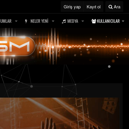
Giriş yap
Kayıt ol
Ara
RUMLAR
NELER YENI
MEDYA
KULLANICILAR