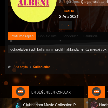
Son görülme
Çarşamba saat 1
Katılım
2 Ara 2021
BUL
Profil mesajları
Son aktivite
Gönderiler
Hakkında
gokselalbeni adlı kullanıcının profili hakkında henüz mesaj yok.
Ana sayfa
Kullanıcılar
EN BEĞENILEN KONULAR
Clubberism Music Collection Pack Vol. 4 | by ʍ͝ʌʀco͜ ʌɴϯσɴio ҇