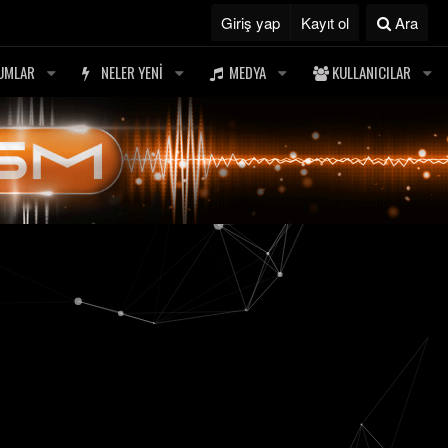
Giriş yap
Kayıt ol
Ara
UMLAR
NELER YENI
MEDYA
KULLANICILAR