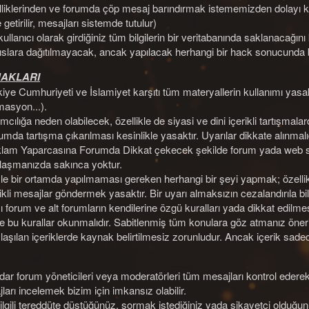
liklerinden ve forumda çöp mesaj barındırmak istememizden dolayı kişini
 getirilir, mesajları sistemde tutulur)
kullanıcı olarak girdiğiniz tüm bilgilerin bir veritabanında saklanacağı
ıslara dağıtılmayacak, ancak yapılacak herhangi bir hack sonucunda 
HAKLARI
kiye Cumhuriyeti ve İslamiyet karşıtı tüm materyallerin kullanımı yasa
masyon...).
mcılığa neden olabilecek, özellikle de siyasi ve dini içerikli tartışmal
mda tartışma çıkarılması kesinlikle yasaktır. Uyarılar dikkate alınmalıd
lam Yaparcasına Forumda Dikkat çekecek şekilde forum yada web siteler
laşmanızda sakınca yoktur.
le bir ortamda yapılmaması gereken herhangi bir şeyi yapmak; özellikl
ikli mesajlar göndermek yasaktır. Bir uyarı almaksızın cezalandırıla bili
ı forum ve alt forumların kendilerine özgü kuralları yada dikkat edilm
e bu kurallar okunmalıdır. Sabitlenmiş tüm konulara göz atmanız öneril
aşılan içeriklerde kaynak belirtilmesiz zorunludur. Ancak içerik sadece 
ar forum yöneticileri veya moderatörleri tüm mesajları kontrol ederek
arı incelemek bizim için imkansız olabilir.
 ilgili tereddüte düştüğünüz, sormak istediğiniz yada şikayetçi oldu