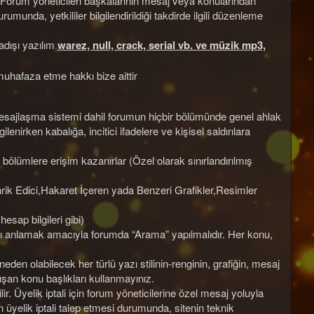
 Forum yöneticileri başkalarının mesaj veya konularından
munda, yetkililer bilgilendirildiği takdirde ilgili düzenleme
adışı yazılım
warez, null, crack, serial vb. ve müzik mp3,
hafaza etme hakkı bize aittir
l mesajlaşma sistemi dahil forumun hiçbir bölümünde genel ahlak
lenirken kabalığa, incitici ifadelere ve kişisel saldırılara
m bölümlere erişim kazanırlar (Özel olarak sınırlandırılmış
hrik Edici,Hakaret İçeren yada Benzeri Grafikler,Resimler
esap bilgileri gibi)
ı anlamak amacıyla forumda “Arama” yapılmalıdır. Her konu,
 neden olabilecek her türlü yazı stilinin-renginin, grafiğin, mesaj
şan konu başlıkları kullanmayınız.
bilir. Üyelik iptali için forum yöneticilerine özel mesaj yoluyla
yelik iptali talep etmesi durumunda, sitenin teknik