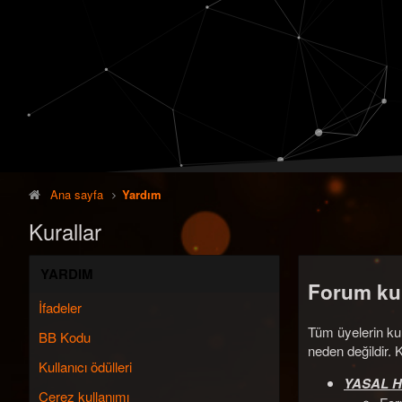
Ana sayfa
Yardım
Kurallar
YARDIM
Forum kur
İfadeler
Tüm üyelerin kur
BB Kodu
neden değildir. 
Kullanıcı ödülleri
YASAL 
Çerez kullanımı