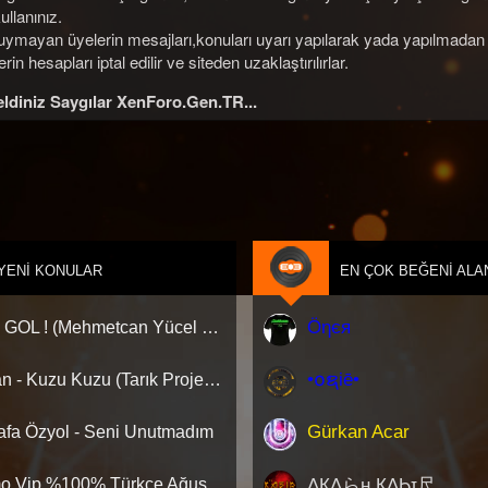
llanınız.
 uymayan üyelerin mesajları,konuları uyarı yapılarak yada yapılmada
in hesapları iptal edilir ve siteden uzaklaştırılırlar.
ldiniz Saygılar XenForo.Gen.TR...
YENI KONULAR
EN ÇOK BEĞENI ALA
Öηєя
Sıla - GOL ! (Mehmetcan Yücel X Hazar Alakuştekin Remix)
•໐ຊiē•
Tarkan - Kuzu Kuzu (Tarık Project Edit)
Gürkan Acar
afa Özyol - Seni Unutmadım
ΛҚΛらн ҚΛϦɪ尺
Promo Vip %100% Türkçe Ağustos Yaz 2026 DJ Se7en Live