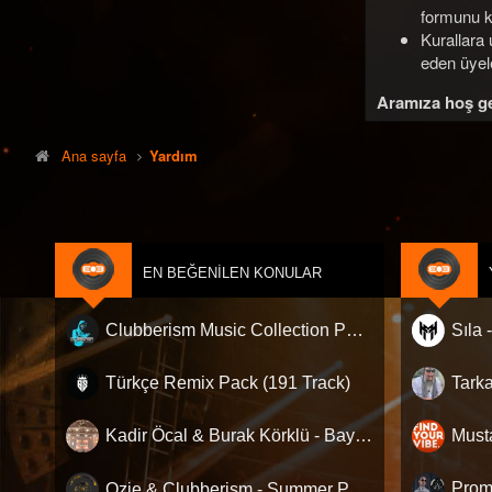
formunu ku
Kurallara
eden üyeler
Aramıza hoş ge
Ana sayfa
Yardım
EN BEĞENILEN KONULAR
Clubberism Music Collection Pack Vol. 4 | by ʍ͝ʌʀco͜ ʌɴϯσɴio ҇
Türkçe Remix Pack (191 Track)
Kadir Öcal & Burak Körklü - Bayrama Özel Pack
Must
Ozie & Clubberism - Summer Pack Vol.1