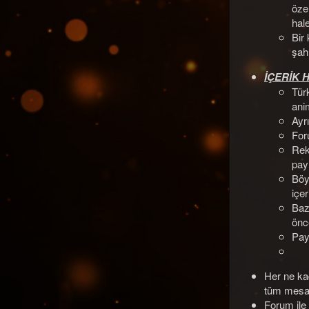
özel
hale
Bir 
şah
İÇERİK 
Tür
ani
Ayrı
Foru
Rek
pay
Böy
içer
Baz
önc
Payl
Her ne kad
tüm mesajl
Forum ile