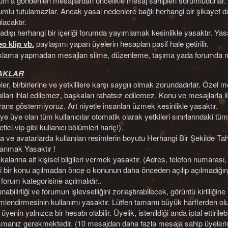
um’a gönderilen mesajlardan öncelikle mesaj sahipleri sorumludurlar.
mlu tutulamazlar. Ancak yasal nedenlere bağlı herhangi bir şikayet duru
lacaktır.
adışı herhangi bir içeriği forumda yayımlamak kesinlikle yasaktır. Yas
eo klip vb.
paylaşımı yapan üyelerin hesapları pasif hale getirilir.
klama yapmadan mesajları silme, düzenleme, taşıma yada forumda mu
HAKLAR
ler, birbirlerine ve yetkililere karşı saygılı olmak zorundadırlar. Öze
lları ihlal edilemez, başkaları rahatsız edilemez. Konu ve mesajlarla ilgi
erans göstermiyoruz. Art niyetle insanları üzmek kesinlikle yasaktır.
ye üye olan tüm kullanıcılar otomatik olarak yetkileri sınırlarındaki tü
tici,vip gibi kullanıcı bölümleri hariç!).
a ve avatarlarda kullanılan resimlerin boyutu Herhangi Bir Şekilde Ta
lanmak Yasaktır !
alarına ait kişisel bilgileri vermek yasaktır. (Adres, telefon numarası, h
i bir konu açılmadan önce o konunun daha önceden açılıp açılmadığın
li forum kategorisine açılmalıdır..
abilirliği ve forumun işlevselliğini zorlaştırabilecek, görüntü kirliliğine
imlendirmesinin kullanımı yasaktır. Lütfen tamamı büyük harflerden olu
üyenin yalnızca bir hesabı olabilir. Üyelik, istenildiği anda iptal ettirile
şmanız gerekmektedir. (10 mesajdan daha fazla mesaja sahip üyelerin ü