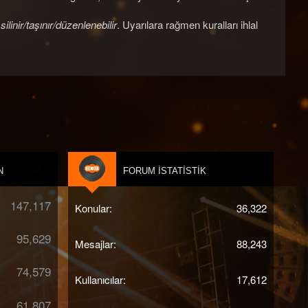
n
silinir/taşınır/düzenlenebilir
. Uyarılara rağmen kuralları ihlal
N
FORUM İSTATISTIK
147,117
Konular
36,322
95,629
Mesajlar
88,243
74,579
Kullanıcılar
17,612
61,807