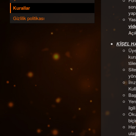
For
soru
Kurallar
yapı
Gizlilik politikası
Yas
vid
Açı
KİŞEL 
Üye
kura
töl
Site
yöne
İmz
Kul
Başk
Yen
ilgi
Okun
biç
Her 
ula