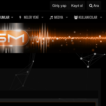
Giriş yap
Kayıt ol
Ara
RUMLAR
NELER YENI
MEDYA
KULLANICILAR