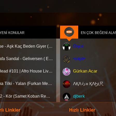
YENI KONULAR
EN ÇOK BEĞENI ALA
Öηєя
Hadise - Aşk Kaç Beden Giyer (Deniz Savaş Remix) Afro House
•໐ຊiē•
Mustafa Sandal - Geliversen ( Emre Serin Remix )
Gürkan Acar
AfroHead #101 | Afro House Live Set 2026 (Mixed by Kemal Özgür) No Jingle
ΛҚΛらн ҚΛϦɪ尺
Aleyna Tilki - Yalan (Furkan Mengi & Auş Remix) [Extended]
djberk
Ati242 - Kör (Samet Koban Remix)
lı Linkler
Hızlı Linkler