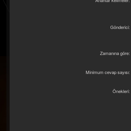
Anahtar kelimeler
Gönderici
Zamanına göre
Minimum cevap sayısı
Önekleri