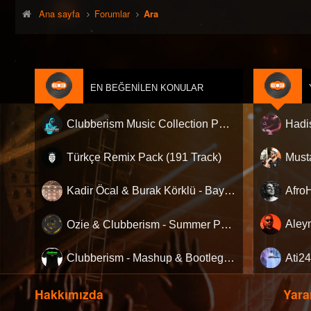
Ana sayfa
Forumlar
Ara
EN BEĞENILEN KONULAR
Clubberism Music Collection Pack Vol. 4 | by ʍ͝ʌʀco͜ ʌɴϯσɴio ҇
Türkçe Remix Pack (191 Track)
Kadir Öcal & Burak Körklü - Bayrama Özel Pack
Ozie & Clubberism - Summer Pack Vol.1
Clubberism - Mashup & Bootleg Pack
Hakkımızda
Yarar