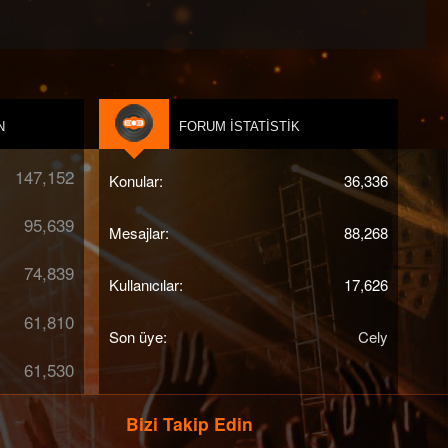
N
FORUM İSTATISTIK
147,152
Konular
36,336
95,639
Mesajlar
88,268
74,839
Kullanıcılar
17,626
61,810
Son üye
Cely
61,530
Bizi Takip Edin