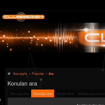
Ana sayfa
Forumlar
Ara
Konuları ara
Her şeyi ara
Konuları ara
Medya Ara
Medya yorumların