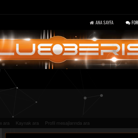
ANA SAYFA
FO
ı ara
Kaynak ara
Profil mesajlarında ara