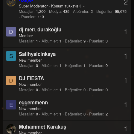
2
Super Moderatör
·
Konum
ᴛüʀᴋɪʏᴇ ☾⋆
Mesajlar
1,200
Medya
435
Albümler
2
Beğeniler
95,675
Puanları
113
dj mert durakoğlu
1
D
Member
Mesajlar
1
Albümler
1
Beğeniler
9
Puanları
3
Salihyalcinkaya
1
S
New member
Mesajlar
0
Albümler
1
Beğeniler
1
Puanları
0
DJ FIESTA
1
D
New member
Mesajlar
0
Albümler
1
Beğeniler
0
Puanları
0
eggemmenn
1
E
New member
Mesajlar
0
Albümler
1
Beğeniler
0
Puanları
2
Muhammet Karakuş
1
New member