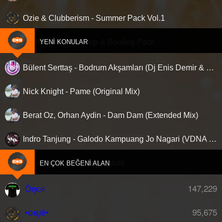
Ozie & Clubberism - Summer Pack Vol.1
Clubberism - Mashup & Bootleg Pack
YENI KONULAR
Bülent Serttaş - Bodrum Akşamları (Dj Enis Demir & Dj Sena Star Remix)
Nick Knight - Pame (Original Mix)
Berat Oz, Orhan Aydin - Dam Dam (Extended Mix)
Indro Tanjung - Galodo Kampuang Jo Nagari (VDNA Slap House Remix)
Erkut Demirel - Yallah Habibi
EN ÇOK BEĞENI ALAN
147,229
Öηєя
95,675
•໐ຊiē•