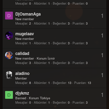
Mesajlar
0
Albümler
1
Beğeniler
0
Puanları
0
DjOsmanAga
1
D
New member
Mesajlar
2
Albümler
1
Beğeniler
3
Puanları
3
mugelaav
1
New member
Mesajlar
1
Albümler
1
Beğeniler
3
Puanları
3
calidad
1
New member
·
Konum
İzmir
Mesajlar
3
Albümler
1
Beğeniler
3
Puanları
3
aladino
1
Member
Mesajlar
8
Albümler
1
Beğeniler
13
Puanları
13
djykmz
1
D
Banned
·
Konum
Türkiye
Mesajlar
0
Albümler
1
Beğeniler
0
Puanları
3