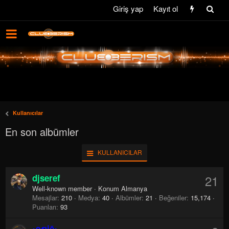
Giriş yap
Kayıt ol
Kullanıcılar
En son albümler
KULLANICILAR
djseref
21
Well-known member
·
Konum
Almanya
Mesajlar
210
Medya
40
Albümler
21
Beğeniler
15,174
Puanları
93
•໐ຊiē•