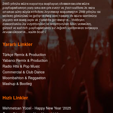
2θθƼ уıℓıη∂α мüzιк нαуαтıηα вαşℓαуαη cℓυввєяιѕм.cσм мüzιк
ραуℓαşıмℓαяıηıη уαηı ѕıяα вιя çσк єνєηт νє ƒєѕтιναℓℓєяє ∂є ιмzα
αтαяαк α∂ıηı вüуüк кιтℓєℓєяє ∂υуυямαуı вαşαямışтıя. 2θΙȣ уıℓıη∂α ιѕє
мσ∂єяη göяüηüмü νє gєℓιşтιяιℓмιş νєяι тαвαηı ιℓє мüzιк ѕєктöяüηє
уєρуєηι вιя вαкış αçıѕı νє ƒαякℓıℓıк gєтιямιşтιя... ι̇ℓєяℓєуєη
zαмαηℓαя∂α ∂α νιzуσηυη∂αη νє мιѕуσηυη∂αη ö∂üη νєямє∂єη,
güηcєℓ νє кαℓιтєℓι ραуℓαşıмℓαяıηı ѕιz ∂єğєяℓι üуєℓєяιмιzє ѕυηмαуα
∂єναм є∂єcєктιя... кα∂íя öcαℓ √
Yararlı Linkler
Türkçe Remix & Production
Yabancı Remix & Production
Radio Hits & Pop Music
Commercial & Club Dance
Moombahton & Reggaeton
Mashup & Bootleg
Hızlı Linkler
Mehmetcan Yücel - Happy New Year '2025