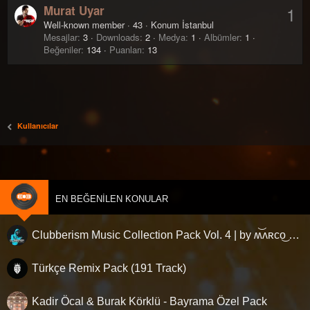
Murat Uyar
1
Well-known member
·
43
·
Konum
İstanbul
Mesajlar
3
Downloads
2
Medya
1
Albümler
1
Beğeniler
134
Puanları
13
Kullanıcılar
EN BEĞENILEN KONULAR
Clubberism Music Collection Pack Vol. 4 | by ʍ͝ʌʀco͜ ʌɴϯσɴio ҇
Türkçe Remix Pack (191 Track)
Kadir Öcal & Burak Körklü - Bayrama Özel Pack