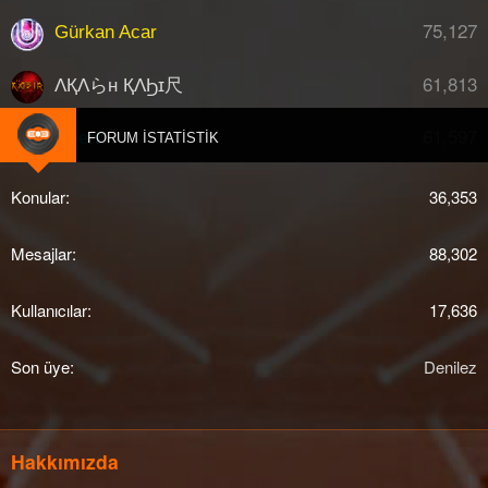
75,127
Gürkan Acar
61,813
ΛҚΛらн ҚΛϦɪ尺
61,597
djberk
FORUM İSTATISTIK
Konular
36,353
Mesajlar
88,302
Kullanıcılar
17,636
Son üye
Denilez
Hakkımızda