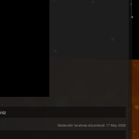
niz
Moderatör tarafında düzenlendi:
17 May 2026