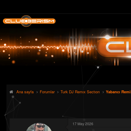
Ana sayfa
Forumlar
Turk DJ Remıx Sectıon
Yabancı Remi
17 May 2026