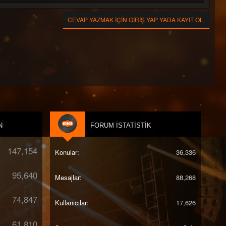
CEVAP YAZMAK IÇIN GIRIŞ YAP YADA KAYIT OL.
N
FORUM İSTATISTIK
147,154
Konular
36,336
95,640
Mesajlar
88,268
74,847
Kullanıcılar
17,626
61,810