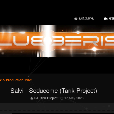
ANA SAYFA
FO
x & Production '2026
Salvi - Seduceme (Tarık Project)
K
B
DJ Tarık Project
17 May 2026
o
a
n
ş
b
l