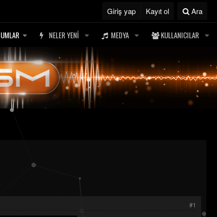
Giriş yap
Kayıt ol
Ara
RUMLAR
NELER YENI
MEDYA
KULLANICILAR
#1