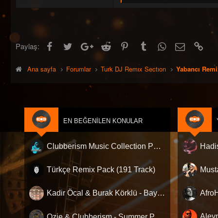
e
ğ
e
n
i
l
Facebook
Twitter
Google+
Reddit
Pinterest
Tumblr
WhatsApp
E-posta
Link
Paylaş:
e
r
:
Ana sayfa
Forumlar
Turk DJ Remıx Sectıon
Yabancı Remi
EN BEĞENILEN KONULAR
Clubberism Music Collection Pack Vol. 4 | by ʍ͝ʌʀco͜ ʌɴϯσɴio ҇
Türkçe Remix Pack (191 Track)
Kadir Öcal & Burak Körklü - Bayrama Özel Pack
Ozie & Clubberism - Summer Pack Vol.1