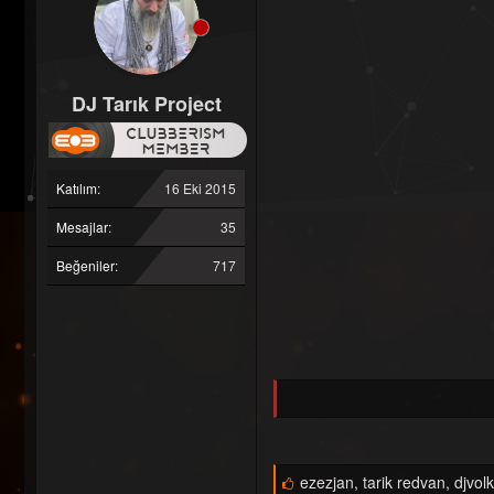
DJ Tarık Project
Katılım
16 Eki 2015
Mesajlar
35
Beğeniler
717
B
ezezjan
,
tarik redvan
,
djvol