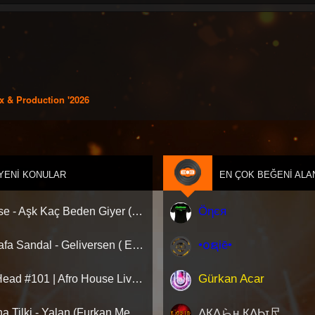
x & Production '2026
YENI KONULAR
EN ÇOK BEĞENI ALA
Öηєя
Hadise - Aşk Kaç Beden Giyer (Deniz Savaş Remix) Afro House
•໐ຊiē•
Mustafa Sandal - Geliversen ( Emre Serin Remix )
Gürkan Acar
AfroHead #101 | Afro House Live Set 2026 (Mixed by Kemal Özgür) No Jingle
ΛҚΛらн ҚΛϦɪ尺
Aleyna Tilki - Yalan (Furkan Mengi & Auş Remix) [Extended]