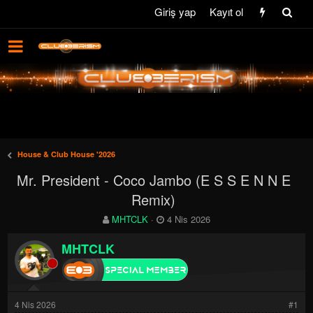
Giriş yap
Kayıt ol
House & Club House '2026
Mr. President - Coco Jambo (E S S E N N E
Remix)
K
B
MHTCLK
4 Nis 2026
o
a
n
ş
MHTCLK
b
l
u
a
y
n
u
g
4 Nis 2026
#1
b
ı