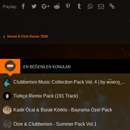
l
Facebook
Twitter
Google+
Reddit
Pinterest
Tumblr
WhatsApp
E-posta
Link
Paylaş:
e
r
:
House & Club House '2026
EN BEĞENILEN KONULAR
Clubberism Music Collection Pack Vol. 4 | by ʍ͝ʌʀco͜ ʌɴϯσɴio ҇
Türkçe Remix Pack (191 Track)
Kadir Öcal & Burak Körklü - Bayrama Özel Pack
Ozie & Clubberism - Summer Pack Vol.1