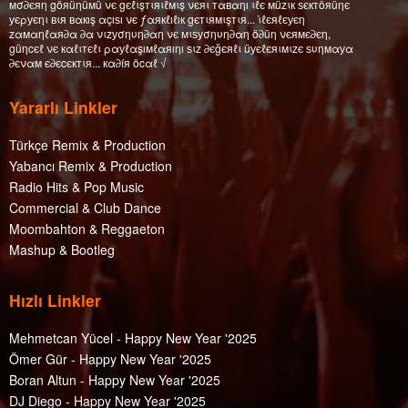
мσ∂єяη göяüηüмü νє gєℓιşтιяιℓмιş νєяι тαвαηı ιℓє мüzιк ѕєктöяüηє
уєρуєηι вιя вαкış αçıѕı νє ƒαякℓıℓıк gєтιямιşтιя... ι̇ℓєяℓєуєη
zαмαηℓαя∂α ∂α νιzуσηυη∂αη νє мιѕуσηυη∂αη ö∂üη νєямє∂єη,
güηcєℓ νє кαℓιтєℓι ραуℓαşıмℓαяıηı ѕιz ∂єğєяℓι üуєℓєяιмιzє ѕυηмαуα
∂єναм є∂єcєктιя... кα∂íя öcαℓ √
Yararlı Linkler
Türkçe Remix & Production
Yabancı Remix & Production
Radio Hits & Pop Music
Commercial & Club Dance
Moombahton & Reggaeton
Mashup & Bootleg
Hızlı Linkler
Mehmetcan Yücel - Happy New Year '2025
Ömer Gür - Happy New Year '2025
Boran Altun - Happy New Year '2025
DJ Diego - Happy New Year '2025