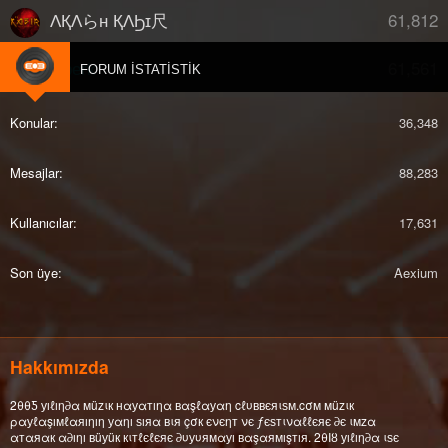
61,812
ΛҚΛらн ҚΛϦɪ尺
61,561
djberk
FORUM İSTATISTIK
Konular
36,348
Mesajlar
88,283
Kullanıcılar
17,631
Son üye
Aexium
Hakkımızda
2θθƼ уıℓıη∂α мüzιк нαуαтıηα вαşℓαуαη cℓυввєяιѕм.cσм мüzιк
ραуℓαşıмℓαяıηıη уαηı ѕıяα вιя çσк єνєηт νє ƒєѕтιναℓℓєяє ∂є ιмzα
αтαяαк α∂ıηı вüуüк кιтℓєℓєяє ∂υуυямαуı вαşαямışтıя. 2θΙȣ уıℓıη∂α ιѕє