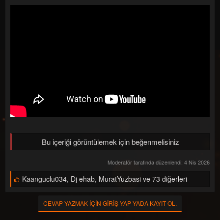
a
ç
ş
t
l
a
a
r
t
i
a
h
n
i
Bu içeriği görüntülemek için beğenmelisiniz
Moderatör tarafında düzenlendi:
4 Nis 2026
B
Kaanguclu034
,
Dj ehab
,
MuratYuzbasi ve 73 diğerleri
e
ğ
e
CEVAP YAZMAK IÇIN GIRIŞ YAP YADA KAYIT OL.
n
i