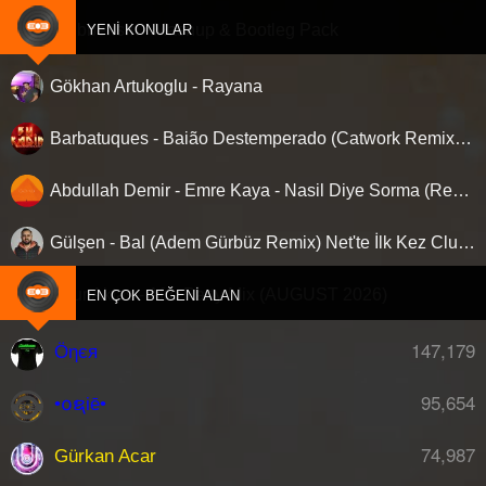
Clubberism - Mashup & Bootleg Pack
YENI KONULAR
Gökhan Artukoglu - Rayana
Barbatuques - Baião Destemperado (Catwork Remix) ‘Nette ilk…!
Abdullah Demir - Emre Kaya - Nasil Diye Sorma (Remix)
Gülşen - Bal (Adem Gürbüz Remix) Net'te İlk Kez Clubberism.com'da !
Onur Aktas - Afro Party Mix (AUGUST 2026)
H
EN ÇOK BEĞENI ALAN
147,179
Öηєя
95,654
•໐ຊiē•
74,987
Gürkan Acar