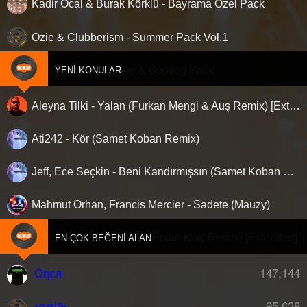
Kadir Öcal & Burak Körklü - Bayrama Özel Pack
Ozie & Clubberism - Summer Pack Vol.1
Clubberism - Mashup & Bootleg Pack
YENI KONULAR
Aleyna Tilki - Yalan (Furkan Mengi & Auş Remix) [Extended]
Ati242 - Kör (Samet Koban Remix)
Jeff, Ece Seçkin - Beni Kandırmışsın (Samet Koban Remix)
Mahmut Orhan, Francis Mercier - Sadete (Mauzy)
Kurtuluş Kuş - Topla Git (Erkan Kılıç Remix) [Extended]
EN ÇOK BEĞENI ALAN
147,144
Öηєя
95,638
•໐ຊiē•