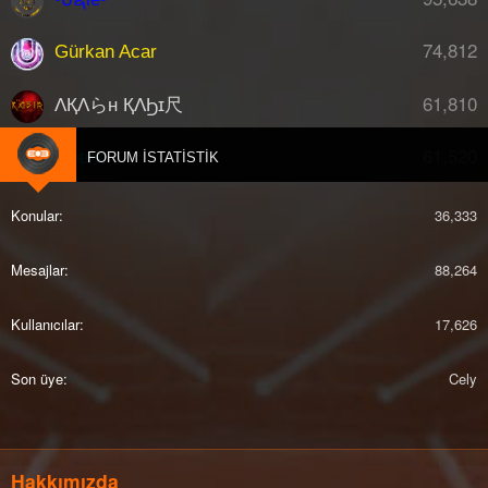
74,812
Gürkan Acar
61,810
ΛҚΛらн ҚΛϦɪ尺
61,520
djberk
FORUM İSTATISTIK
Konular
36,333
Mesajlar
88,264
Kullanıcılar
17,626
Son üye
Cely
Hakkımızda