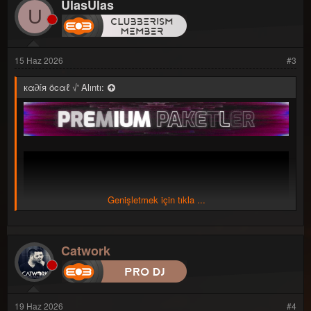
UlasUlas
n
U
i
l
[Gizli içerik]
e
r
:
15 Haz 2026
#3
кα∂íя öcαℓ √' Alıntı:
Genişletmek için tıkla ...
Catwork
19 Haz 2026
#4