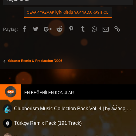
CEVAP YAZMAK IÇIN GIRIŞ YAP YADA KAYIT OL.
Facebook
Twitter
Google+
Reddit
Pinterest
Tumblr
WhatsApp
E-posta
Link
Paylaş:
[Gizli içerik]
Yabancı Remix & Production '2026
EN BEĞENILEN KONULAR
Clubberism Music Collection Pack Vol. 4 | by ʍ͝ʌʀco͜ ʌɴϯσɴio ҇
Türkçe Remix Pack (191 Track)