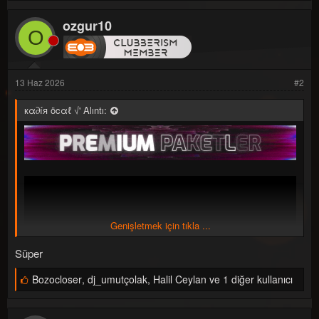
ğ
e
ozgur10
n
O
i
l
e
r
:
13 Haz 2026
#2
кα∂íя öcαℓ √' Alıntı:
Genişletmek için tıkla ...
Süper
B
Bozocloser
,
dj_umutçolak
,
Halil Ceylan ve 1 diğer kullanıcı
e
ğ
e