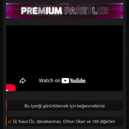
a
ç
ş
t
l
a
a
r
t
i
a
h
n
i
Bu içeriği görüntülemek için beğenmelisiniz
B
Dj Yusuf Öz
,
djecekanmaz
,
Orhun Okan ve 160 diğerleri
e