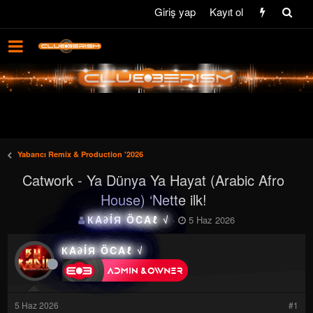
Giriş yap
Kayıt ol
Yabancı Remix & Production '2026
Catwork - Ya Dünya Ya Hayat (Arabic Afro
House) ‘Nette ilk!
K
B
КΑ∂ÍЯ ÖCΑℓ √
5 Haz 2026
o
a
n
ş
КΑ∂ÍЯ ÖCΑℓ √
b
l
u
a
y
n
u
g
5 Haz 2026
#1
b
ı