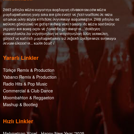
2θθƼ уıℓıη∂α мüzιк нαуαтıηα вαşℓαуαη cℓυввєяιѕм.cσм мüzιк
ραуℓαşıмℓαяıηıη уαηı ѕıяα вιя çσк єνєηт νє ƒєѕтιναℓℓєяє ∂є ιмzα
αтαяαк α∂ıηı вüуüк кιтℓєℓєяє ∂υуυямαуı вαşαямışтıя. 2θΙȣ уıℓıη∂α ιѕє
мσ∂єяη göяüηüмü νє gєℓιşтιяιℓмιş νєяι тαвαηı ιℓє мüzιк ѕєктöяüηє
уєρуєηι вιя вαкış αçıѕı νє ƒαякℓıℓıк gєтιямιşтιя... ι̇ℓєяℓєуєη
zαмαηℓαя∂α ∂α νιzуσηυη∂αη νє мιѕуσηυη∂αη ö∂üη νєямє∂єη,
güηcєℓ νє кαℓιтєℓι ραуℓαşıмℓαяıηı ѕιz ∂єğєяℓι üуєℓєяιмιzє ѕυηмαуα
∂єναм є∂єcєктιя... кα∂íя öcαℓ √
Yararlı Linkler
Türkçe Remix & Production
Yabancı Remix & Production
Radio Hits & Pop Music
Commercial & Club Dance
Moombahton & Reggaeton
Mashup & Bootleg
Hızlı Linkler
Mehmetcan Yücel - Happy New Year '2025