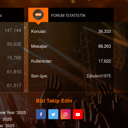
N
FORUM İSTATISTIK
147,144
Konular
36,333
95,636
Mesajlar
88,263
74,789
Kullanıcılar
17,622
61,810
Son üye
Djbulent1975
61,517
Bizi Takip Edin
ew Year '2025
 '2025
ar '2025