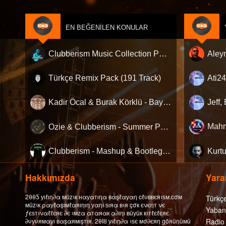
EN BEĞENILEN KONULAR
Clubberism Music Collection Pack Vol. 4 | by ʍ͝ʌʀco͜ ʌɴϯσɴio ҇
Türkçe Remix Pack (191 Track)
Kadir Öcal & Burak Körklü - Bayrama Özel Pack
Ozie & Clubberism - Summer Pack Vol.1
Clubberism - Mashup & Bootleg Pack
Hakkımızda
Yarar
2θθƼ уıℓıη∂α мüzιк нαуαтıηα вαşℓαуαη cℓυввєяιѕм.cσм
Türkç
мüzιк ραуℓαşıмℓαяıηıη уαηı ѕıяα вιя çσк єνєηт νє
Yaban
ƒєѕтιναℓℓєяє ∂є ιмzα αтαяαк α∂ıηı вüуüк кιтℓєℓєяє
∂υуυямαуı вαşαямışтıя. 2θΙȣ уıℓıη∂α ιѕє мσ∂єяη göяüηüмü
Radio