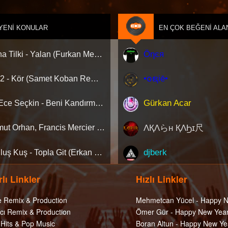
YENI KONULAR
EN ÇOK BEĞENI ALA
Öηєя
Aleyna Tilki - Yalan (Furkan Mengi & AUŞ Remix)[Extended Version]
•໐ຊiē•
Ati242 - Kör (Samet Koban Remix)
Gürkan Acar
Jeff, Ece Seçkin - Beni Kandırmışsın (Samet Koban Remix)
ΛҚΛらн ҚΛϦɪ尺
Mahmut Orhan, Francis Mercier - Sadete(MAUZY)
djberk
Kurtuluş Kuş - Topla Git (Erkan KILIÇ Remix) [Extended]
lı Linkler
Hızlı Linkler
e Remix & Production
Mehmetcan Yücel - Happy N
cı Remix & Production
Ömer Gür - Happy New Year
 Hits & Pop Music
Boran Altun - Happy New Ye