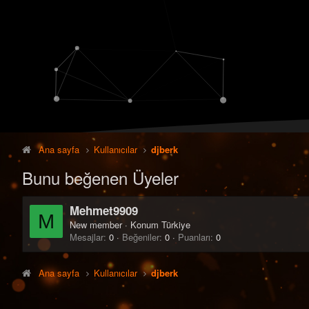
Ana sayfa
Kullanıcılar
djberk
Bunu beğenen Üyeler
Mehmet9909
M
New member
·
Konum
Türkiye
Mesajlar
0
Beğeniler
0
Puanları
0
Ana sayfa
Kullanıcılar
djberk