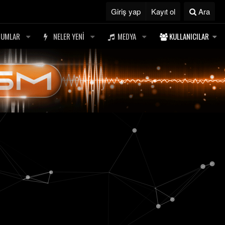
Giriş yap
Kayıt ol
Ara
RUMLAR
NELER YENI
MEDYA
KULLANICILAR