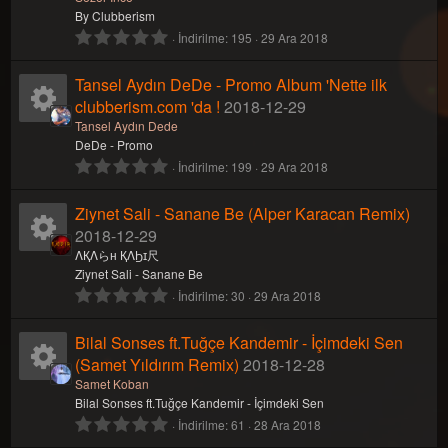
n
i
n
K
r
l
By Clubberism
)
d
0
İndirilme
195
29 Ara 2018
u
k
a
a
ı
.
z
0
Tansel Aydın DeDe - Promo Album 'Nette ilk
(
o
k
y
0
l
y
clubberism.com 'da !
2018-12-29
a
ı
n
i
n
K
Tansel Aydın Dede
r
l
DeDe - Promo
)
d
0
İndirilme
199
29 Ara 2018
u
k
a
a
ı
.
z
0
Ziynet Sali - Sanane Be (Alper Karacan Remix)
(
o
k
y
0
l
y
2018-12-29
a
ı
n
i
n
K
ΛҚΛらн ҚΛϦɪ尺
r
l
Ziynet Sali - Sanane Be
)
d
0
İndirilme
30
29 Ara 2018
u
k
a
a
ı
.
z
0
Bilal Sonses ft.Tuğçe Kandemir - İçimdeki Sen
(
o
k
y
0
l
y
(Samet Yıldırım Remix)
2018-12-28
a
ı
n
i
n
K
Samet Koban
r
l
Bilal Sonses ft.Tuğçe Kandemir - İçimdeki Sen
)
d
0
İndirilme
61
28 Ara 2018
u
k
a
a
ı
.