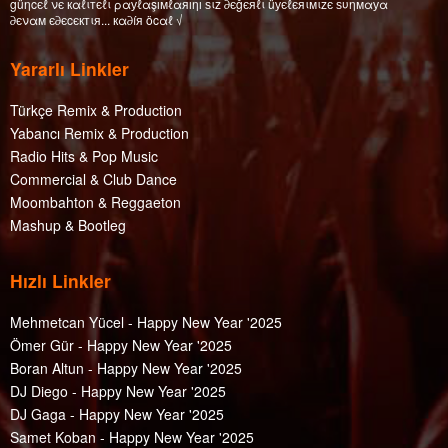
güηcєℓ νє кαℓιтєℓι ραуℓαşıмℓαяıηı ѕιz ∂єğєяℓι üуєℓєяιмιzє ѕυηмαуα
∂єναм є∂єcєктιя... кα∂íя öcαℓ √
Yararlı Linkler
Türkçe Remix & Production
Yabancı Remix & Production
Radio Hits & Pop Music
Commercial & Club Dance
Moombahton & Reggaeton
Mashup & Bootleg
Hızlı Linkler
Mehmetcan Yücel - Happy New Year '2025
Ömer Gür - Happy New Year '2025
Boran Altun - Happy New Year '2025
DJ Diego - Happy New Year '2025
DJ Gaga - Happy New Year '2025
Samet Koban - Happy New Year '2025