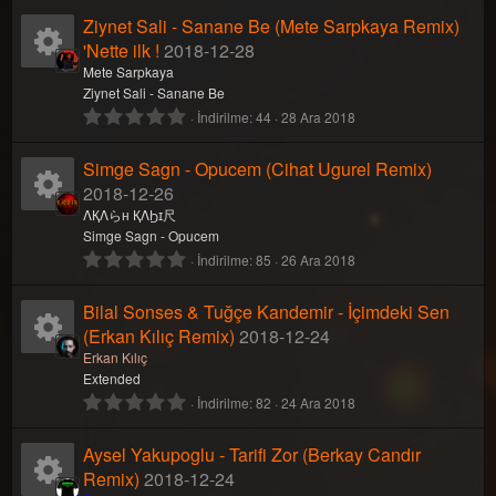
z
0
Ziynet Sali - Sanane Be (Mete Sarpkaya Remix)
(
o
k
y
0
l
y
'Nette ilk !
2018-12-28
a
ı
n
i
n
K
Mete Sarpkaya
r
l
Ziynet Sali - Sanane Be
)
d
0
İndirilme
44
28 Ara 2018
u
k
a
a
ı
.
z
0
Simge Sagn - Opucem (Cihat Ugurel Remix)
(
o
k
y
0
l
y
2018-12-26
a
ı
n
i
n
K
ΛҚΛらн ҚΛϦɪ尺
r
l
Simge Sagn - Opucem
)
d
0
İndirilme
85
26 Ara 2018
u
k
a
a
ı
.
z
0
Bilal Sonses & Tuğçe Kandemir - İçimdeki Sen
(
o
k
y
0
l
y
(Erkan Kılıç Remix)
2018-12-24
a
ı
n
i
n
K
Erkan Kılıç
r
l
Extended
)
d
0
İndirilme
82
24 Ara 2018
u
k
a
a
ı
.
z
0
Aysel Yakupoglu - Tarifi Zor (Berkay Candır
(
o
k
y
0
l
y
Remix)
2018-12-24