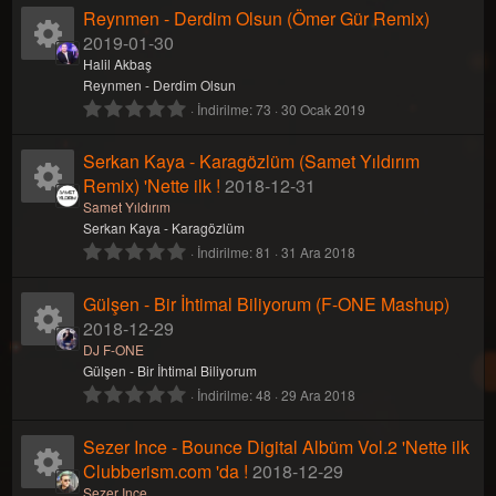
k
a
a
0
ı
Reynmen - Derdim Olsun (Ömer Gür Remix)
0
z
y
2019-01-30
(
o
k
y
ı
l
K
Halil Akbaş
l
a
Reynmen - Derdim Olsun
n
i
n
d
r
0
İndirilme
73
30 Ocak 2019
a
ı
)
.
u
k
a
z
0
Serkan Kaya - Karagözlüm (Samet Yıldırım
(
y
0
l
y
Remix) 'Nette ilk !
2018-12-31
o
k
a
ı
n
K
Samet Yıldırım
r
l
Serkan Kaya - Karagözlüm
n
i
)
d
0
İndirilme
81
31 Ara 2018
a
a
ı
.
u
k
z
0
Gülşen - Bir İhtimal Biliyorum (F-ONE Mashup)
(
k
y
0
l
y
2018-12-29
o
a
ı
i
n
K
DJ F-ONE
r
l
Gülşen - Bir İhtimal Biliyorum
n
)
d
0
İndirilme
48
29 Ara 2018
k
a
a
ı
.
u
z
0
Sezer Ince - Bounce Digital Albüm Vol.2 'Nette ilk
(
o
k
y
0
l
y
Clubberism.com 'da !
2018-12-29
a
ı
Sezer Ince