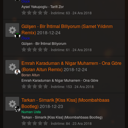
a
ı
n
i
n
K
Öηєя
r
l
Aysel Yakupoglu - Tarifi Zor
)
d
0
İndirilme
63
24 Ara 2018
u
k
a
a
ı
.
z
0
Gülşen - Bir İhtimal Biliyorum (Samet Yıldırım
(
o
k
y
0
l
y
Remix)
2018-12-24
a
ı
n
i
n
K
Öηєя
r
l
Gülşen - Bir İhtimal Biliyorum
)
d
0
İndirilme
61
24 Ara 2018
u
k
a
a
ı
.
z
0
Emrah Karaduman & Nigar Muharrem - Ona Göre
(
o
k
y
0
l
y
(Boran Altun Remix)
2018-12-24
a
ı
n
i
n
K
Boran Altun
r
l
Emrah Karaduman & Nigar Muharrem - Ona Göre
)
d
0
İndirilme
153
24 Ara 2018
u
k
a
a
ı
.
z
0
Tarkan - Simarik [Kiss Kiss] (Moombahbaas
(
o
k
y
0
l
y
Bootleg)
2018-12-23
a
ı
n
i
n
K
Numan Usta
r
l
Tarkan - Simarik [Kiss Kiss] (Moombahbaas Bootleg)
)
d
0
İndirilme
84
23 Ara 2018
u
k
a
a
ı
.