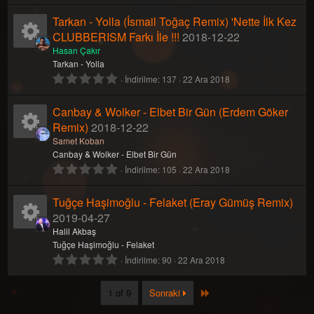
z
0
Tarkan - Yolla (İsmail Toğaç Remix) 'Nette İlk Kez
(
o
k
y
0
l
y
CLUBBERISM Farkı İle !!!
2018-12-22
a
ı
n
i
n
K
Hasan Çakır
r
l
Tarkan - Yolla
)
d
0
İndirilme
137
22 Ara 2018
u
k
a
a
ı
.
z
0
Canbay & Wolker - Elbet Bir Gün (Erdem Göker
(
o
k
y
0
l
y
Remix)
2018-12-22
a
ı
n
i
n
K
Samet Koban
r
l
Canbay & Wolker - Elbet Bir Gün
)
d
0
İndirilme
105
22 Ara 2018
u
k
a
a
ı
.
z
0
Tuğçe Haşimoğlu - Felaket (Eray Gümüş Remix)
(
o
k
y
0
l
y
2019-04-27
a
ı
n
i
n
K
Halil Akbaş
r
l
Tuğçe Haşimoğlu - Felaket
)
d
0
İndirilme
90
22 Ara 2018
u
k
a
a
ı
.
z
0
(
o
k
y
Last
1 of 9
Sonraki
0
l
y