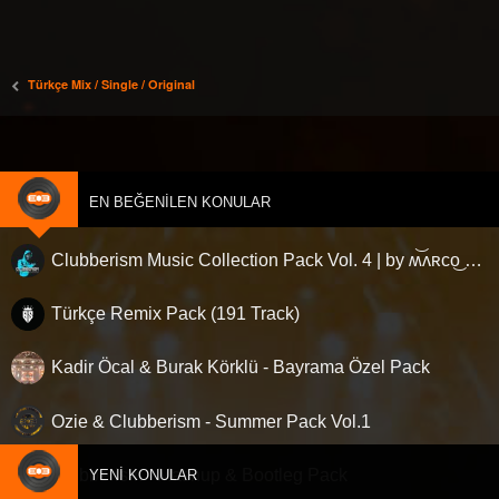
a
ı
n
i
n
r
l
)
d
u
k
a
ı
Türkçe Mix / Single / Original
z
(
o
k
l
a
n
i
r
)
EN BEĞENILEN KONULAR
u
k
o
Clubberism Music Collection Pack Vol. 4 | by ʍ͝ʌʀco͜ ʌɴϯσɴio ҇
n
Türkçe Remix Pack (191 Track)
u
Kadir Öcal & Burak Körklü - Bayrama Özel Pack
Ozie & Clubberism - Summer Pack Vol.1
Clubberism - Mashup & Bootleg Pack
YENI KONULAR