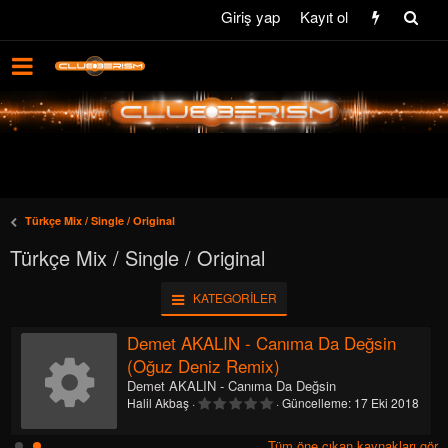
Giriş yap
Kayıt ol
Türkçe Mix / Single / Original
Türkçe Mix / Single / Original
KATEGORILER
Demet AKALIN - Canıma Da Değsin
onu
Kaynak iko
(Oğuz Deniz Remix)
Demet AKALIN - Canıma Da Değsin
0
Halil Akbaş
Güncelleme:
17 Eki 2018
.
0
0
Tüm öne çıkan kaynakları gör