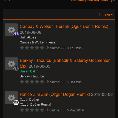
y
ı
l
d
Filtreler
ı
z
(
Canbay & Wolker - Fersah (Oğuz Deniz Remix)
l
2019-08-08
a
r
K
Halil Akbaş
)
Canbay & Wolker - Fersah
0
İndirilme
79
8 Ağu 2019
a
.
0
Berkay - Taburcu (Bahadir & Baturay Gocmenler
y
0
y
Mix)
2019-06-05
ı
n
K
Hasan Çakır
l
Berkay - Taburcu
d
0
İndirilme
50
5 Haz 2019
a
a
ı
.
z
0
Hatice Zim Zim (Özgür Doğan Remix)
(
2019-05-06
k
y
0
l
y
Özgür Doğan
a
ı
(Özgür Doğan Remix)
i
n
K
r
0
l
İndirilme
40
6 May 2019
)
.
d