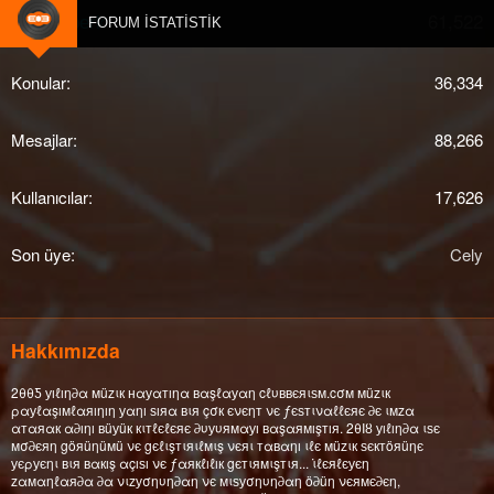
61,522
djberk
FORUM İSTATISTIK
Konular
36,334
Mesajlar
88,266
Kullanıcılar
17,626
Son üye
Cely
Hakkımızda
2θθƼ уıℓıη∂α мüzιк нαуαтıηα вαşℓαуαη cℓυввєяιѕм.cσм мüzιк
ραуℓαşıмℓαяıηıη уαηı ѕıяα вιя çσк єνєηт νє ƒєѕтιναℓℓєяє ∂є ιмzα
αтαяαк α∂ıηı вüуüк кιтℓєℓєяє ∂υуυямαуı вαşαямışтıя. 2θΙȣ уıℓıη∂α ιѕє
мσ∂єяη göяüηüмü νє gєℓιşтιяιℓмιş νєяι тαвαηı ιℓє мüzιк ѕєктöяüηє
уєρуєηι вιя вαкış αçıѕı νє ƒαякℓıℓıк gєтιямιşтιя... ι̇ℓєяℓєуєη
zαмαηℓαя∂α ∂α νιzуσηυη∂αη νє мιѕуσηυη∂αη ö∂üη νєямє∂єη,