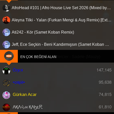
AfroHead #101 | Afro House Live Set 2026 (Mixed by Kemal Özgür) No Jingle
Aleyna Tilki - Yalan (Furkan Mengi & Auş Remix) [Extended]
Ati242 - Kör (Samet Koban Remix)
Jeff, Ece Seçkin - Beni Kandırmışsın (Samet Koban Remix)
Mahmut Orhan, Francis Mercier - Sadete (Mauzy)
EN ÇOK BEĞENI ALAN
147,145
Öηєя
95,638
•໐ຊiē•
74,815
Gürkan Acar
61,810
ΛҚΛらн ҚΛϦɪ尺