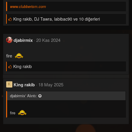
i
www.clubberism.com
n
B
King rakib
,
DJ Tawra
,
labibac90 ve 10 diğerleri
g
e
ğ
T
e
i
n
djabirmix
20 Kas 2024
i
m
l
e
e
fire
r
:
B
King rakib
e
ğ
e
King rakib
18 May 2025
n
K
i
l
djabirmix' Alıntı:
e
r
:
fire