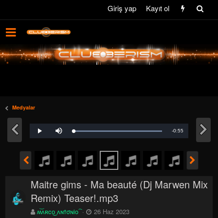
Giriş yap
Kayıt ol
Medyalar
M
u
R
-0:55
L
P
P
t
o
l
r
e
a
a
o
e
d
y
g
e
r
d
e
m
:
s
0
s
%
:
a
0
Maitre gims - Ma beauté (Dj Marwen Mix
%
i
Remix) Teaser!.mp3
n
ʍ͝ʌʀco͜ ʌɴϯσɴio ҇
26 Haz 2023