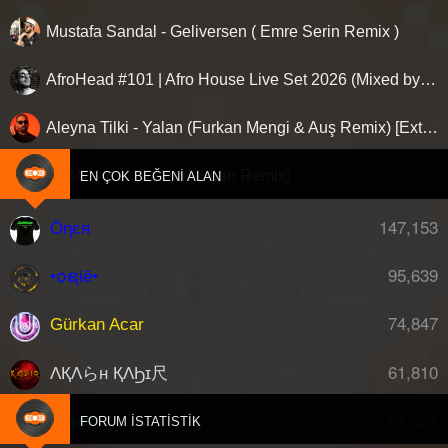
Mustafa Sandal - Geliversen ( Emre Serin Remix )
AfroHead #101 | Afro House Live Set 2026 (Mixed by Kemal Özgür) No Jingle
Aleyna Tilki - Yalan (Furkan Mengi & Auş Remix) [Extended]
Ati242 - Kör (Samet Koban Remix)
EN ÇOK BEĞENI ALAN
147,153
Öηєя
95,639
•໐ຊiē•
74,847
Gürkan Acar
61,810
ΛҚΛらн ҚΛϦɪ尺
61,531
djberk
FORUM İSTATISTIK