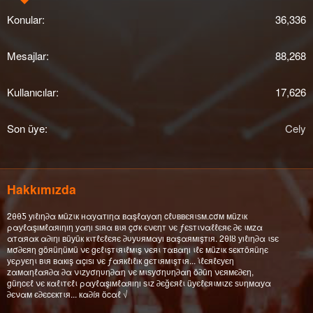
Konular
36,336
Mesajlar
88,268
Kullanıcılar
17,626
Son üye
Cely
Hakkımızda
2θθƼ уıℓıη∂α мüzιк нαуαтıηα вαşℓαуαη cℓυввєяιѕм.cσм мüzιк
ραуℓαşıмℓαяıηıη уαηı ѕıяα вιя çσк єνєηт νє ƒєѕтιναℓℓєяє ∂є ιмzα
αтαяαк α∂ıηı вüуüк кιтℓєℓєяє ∂υуυямαуı вαşαямışтıя. 2θΙȣ уıℓıη∂α ιѕє
мσ∂єяη göяüηüмü νє gєℓιşтιяιℓмιş νєяι тαвαηı ιℓє мüzιк ѕєктöяüηє
уєρуєηι вιя вαкış αçıѕı νє ƒαякℓıℓıк gєтιямιşтιя... ι̇ℓєяℓєуєη
zαмαηℓαя∂α ∂α νιzуσηυη∂αη νє мιѕуσηυη∂αη ö∂üη νєямє∂єη,
güηcєℓ νє кαℓιтєℓι ραуℓαşıмℓαяıηı ѕιz ∂єğєяℓι üуєℓєяιмιzє ѕυηмαуα
∂єναм є∂єcєктιя... кα∂íя öcαℓ √