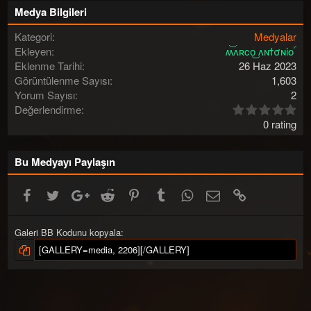
Medya Bilgileri
Kategori
Medyalar
Ekleyen
ʍ͝ʌʀco͜ ʌɴϯσɴio ҇
Eklenme Tarihi
26 Haz 2023
Görüntülenme Sayısı
1,603
Yorum Sayısı
2
0
Değerlendirme
.
0 rating
0
0
y
Bu Medyayı Paylaşın
ı
l
Facebook
Twitter
Google+
Reddit
Pinterest
Tumblr
WhatsApp
E-posta
Link
d
ı
z
(
Galeri BB Kodunu kopyala
l
a
r
)