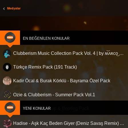
Medyalar
EN BEĞENILEN KONULAR
Clubberism Music Collection Pack Vol. 4 | by ʍ͝ʌʀco͜ ʌɴϯσɴio ҇
Türkçe Remix Pack (191 Track)
Kadir Öcal & Burak Körklü - Bayrama Özel Pack
Ozie & Clubberism - Summer Pack Vol.1
Clubberism - Mashup & Bootleg Pack
YENI KONULAR
Hadise - Aşk Kaç Beden Giyer (Deniz Savaş Remix) Afro House