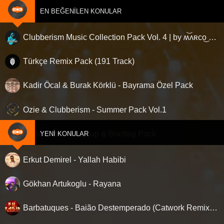
EN BEĞENILEN KONULAR
Clubberism Music Collection Pack Vol. 4 | by ʍ͝ʌʀco͜ ʌɴϯσɴio ҇
Türkçe Remix Pack (191 Track)
Kadir Öcal & Burak Körklü - Bayrama Özel Pack
Ozie & Clubberism - Summer Pack Vol.1
Clubberism - Mashup & Bootleg Pack
YENI KONULAR
Erkut Demirel - Yallah Habibi
Gökhan Artukoglu - Rayana
Barbatuques - Baião Destemperado (Catwork Remix) ‘Nette ilk…!