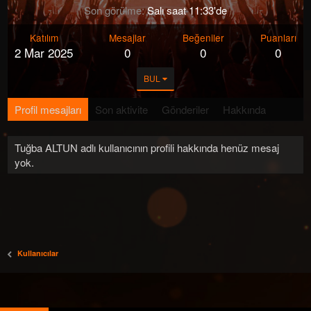
Son görülme
Salı saat 11:33'de
Katılım
Mesajlar
Beğeniler
Puanları
2 Mar 2025
0
0
0
BUL
Profil mesajları
Son aktivite
Gönderiler
Hakkında
Tuğba ALTUN adlı kullanıcının profili hakkında henüz mesaj
yok.
Kullanıcılar