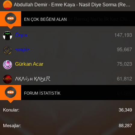
Abdullah Demir - Emre Kaya - Nasil Diye Sorma (Remix)
Gülşen - Bal (Adem Gürbüz Remix) Net'te İlk Kez Clubberism.com'da !
EN ÇOK BEĞENI ALAN
147,193
Öηєя
95,667
•໐ຊiē•
75,023
Gürkan Acar
61,812
ΛҚΛらн ҚΛϦɪ尺
61,566
djberk
FORUM İSTATISTIK
Konular
36,349
Mesajlar
88,287