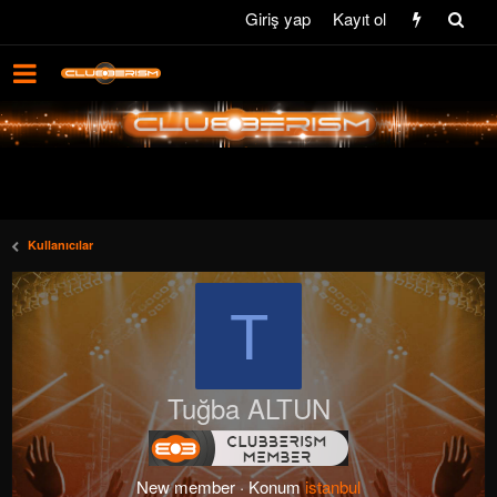
Giriş yap
Kayıt ol
Kullanıcılar
T
Tuğba ALTUN
New member
·
Konum
istanbul