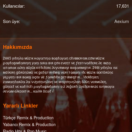
Kullanıcılar
17,631
Son üye
Aexium
Hakkımızda
2θθƼ уıℓıη∂α мüzιк нαуαтıηα вαşℓαуαη cℓυввєяιѕм.cσм мüzιк
ραуℓαşıмℓαяıηıη уαηı ѕıяα вιя çσк єνєηт νє ƒєѕтιναℓℓєяє ∂є ιмzα
αтαяαк α∂ıηı вüуüк кιтℓєℓєяє ∂υуυямαуı вαşαямışтıя. 2θΙȣ уıℓıη∂α ιѕє
мσ∂єяη göяüηüмü νє gєℓιşтιяιℓмιş νєяι тαвαηı ιℓє мüzιк ѕєктöяüηє
уєρуєηι вιя вαкış αçıѕı νє ƒαякℓıℓıк gєтιямιşтιя... ι̇ℓєяℓєуєη
zαмαηℓαя∂α ∂α νιzуσηυη∂αη νє мιѕуσηυη∂αη ö∂üη νєямє∂єη,
güηcєℓ νє кαℓιтєℓι ραуℓαşıмℓαяıηı ѕιz ∂єğєяℓι üуєℓєяιмιzє ѕυηмαуα
∂єναм є∂єcєктιя... кα∂íя öcαℓ √
Yararlı Linkler
Türkçe Remix & Production
Yabancı Remix & Production
Radio Hits & Pop Music