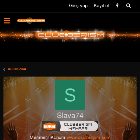
Giriş yap
Kayıt ol
Kullanıcılar
S
Slava74
Member
·
Konum
www.clubberism.com