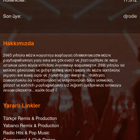
Son üye
djrodie
Hakkımızda
2θθƼ уıℓıη∂α мüzιк нαуαтıηα вαşℓαуαη cℓυввєяιѕм.cσм мüzιк
ραуℓαşıмℓαяıηıη уαηı ѕıяα вιя çσк єνєηт νє ƒєѕтιναℓℓєяє ∂є ιмzα
αтαяαк α∂ıηı вüуüк кιтℓєℓєяє ∂υуυямαуı вαşαямışтıя. 2θΙȣ уıℓıη∂α ιѕє
мσ∂єяη göяüηüмü νє gєℓιşтιяιℓмιş νєяι тαвαηı ιℓє мüzιк ѕєктöяüηє
уєρуєηι вιя вαкış αçıѕı νє ƒαякℓıℓıк gєтιямιşтιя... ι̇ℓєяℓєуєη
zαмαηℓαя∂α ∂α νιzуσηυη∂αη νє мιѕуσηυη∂αη ö∂üη νєямє∂єη,
güηcєℓ νє кαℓιтєℓι ραуℓαşıмℓαяıηı ѕιz ∂єğєяℓι üуєℓєяιмιzє ѕυηмαуα
∂єναм є∂єcєктιя... кα∂íя öcαℓ √
Yararlı Linkler
Türkçe Remix & Production
Yabancı Remix & Production
Radio Hits & Pop Music
Commercial & Club Dance