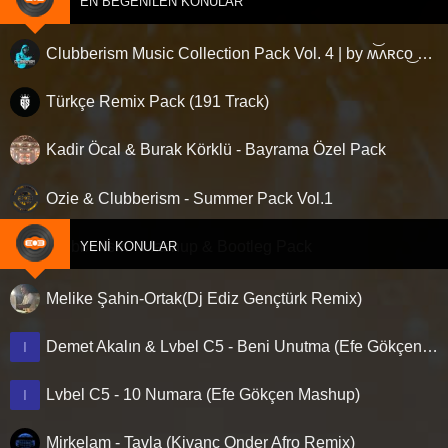
EN BEĞENILEN KONULAR
Clubberism Music Collection Pack Vol. 4 | by ʍ͝ʌʀco͜ ʌɴϯσɴio ҇
Türkçe Remix Pack (191 Track)
Kadir Öcal & Burak Körklü - Bayrama Özel Pack
Ozie & Clubberism - Summer Pack Vol.1
Clubberism - Mashup & Bootleg Pack
YENI KONULAR
Melike Şahin-Ortak(Dj Ediz Gençtürk Remix)
Demet Akalın & Lvbel C5 - Beni Unutma (Efe Gökçen Mashup)
I
Lvbel C5 - 10 Numara (Efe Gökçen Mashup)
I
Mirkelam - Tavla (Kivanc Onder Afro Remix)