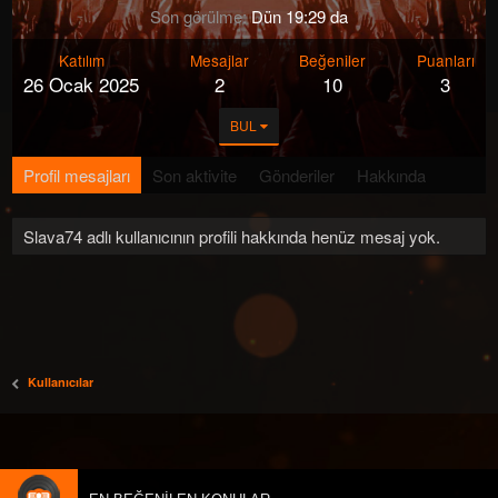
Son görülme
Dün 19:29 da
Katılım
Mesajlar
Beğeniler
Puanları
26 Ocak 2025
2
10
3
BUL
Profil mesajları
Son aktivite
Gönderiler
Hakkında
Slava74 adlı kullanıcının profili hakkında henüz mesaj yok.
Kullanıcılar