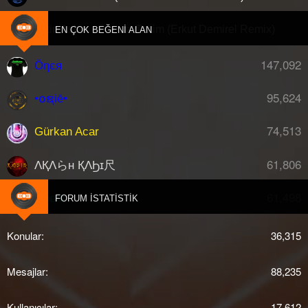
Metin Aslan - Dansta Tekim (Erkut Demirel Remix)
M
EN ÇOK BEĞENI ALAN
147,092
Öηєя
95,624
•໐ຊiē•
74,513
Gürkan Acar
61,806
ΛҚΛらн ҚΛϦɪ尺
61,498
djberk
FORUM İSTATISTIK
Konular
36,315
Mesajlar
88,235
Kullanıcılar
17,612