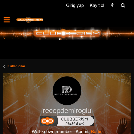
Giriş yap
Kayıt ol
Kullanıcılar
recepdemiroglu
Well-known member
·
Konum
Bartın