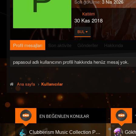
Son görülme
3 Nis 2026
Katılım
30 Kas 2018
BUL
Profil mesajları
Son aktivite
Gönderiler
Hakkında
papasoul adlı kullanıcının profili hakkında henüz mesaj yok.
Ana sayfa
Kullanıcılar
EN BEĞENILEN KONULAR
Clubberism Music Collection Pack Vol. 4 | by ʍ͝ʌʀco͜ ʌɴϯσɴio ҇
Gökh