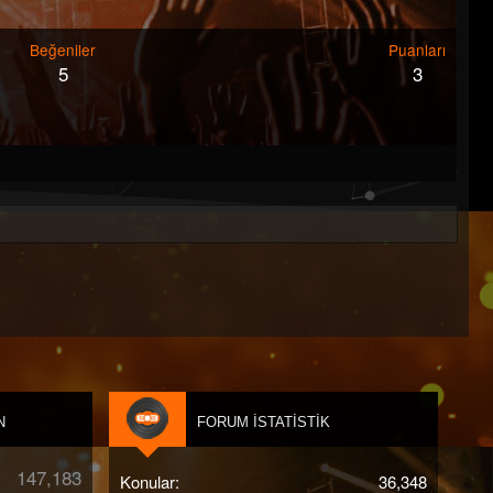
Beğeniler
Puanları
5
3
N
FORUM İSTATISTIK
147,183
Konular
36,348