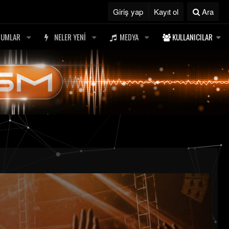
Giriş yap
Kayıt ol
Ara
RUMLAR
NELER YENI
MEDYA
KULLANICILAR