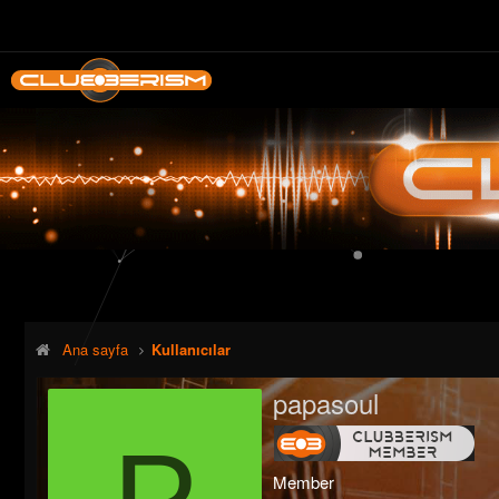
Ana sayfa
Kullanıcılar
papasoul
P
Member