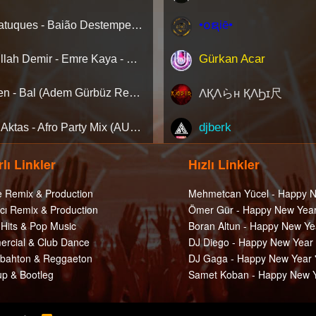
•໐ຊiē•
Barbatuques - Baião Destemperado (Catwork Remix) ‘Nette ilk…!
Gürkan Acar
Abdullah Demir - Emre Kaya - Nasil Diye Sorma (Remix)
ΛҚΛらн ҚΛϦɪ尺
Gülşen - Bal (Adem Gürbüz Remix) Net'te İlk Kez Clubberism.com'da !
djberk
Onur Aktas - Afro Party Mix (AUGUST 2026)
lı Linkler
Hızlı Linkler
e Remix & Production
Mehmetcan Yücel - Happy N
cı Remix & Production
Ömer Gür - Happy New Year
 Hits & Pop Music
Boran Altun - Happy New Ye
rcial & Club Dance
DJ Diego - Happy New Year
ahton & Reggaeton
DJ Gaga - Happy New Year 
p & Bootleg
Samet Koban - Happy New Y