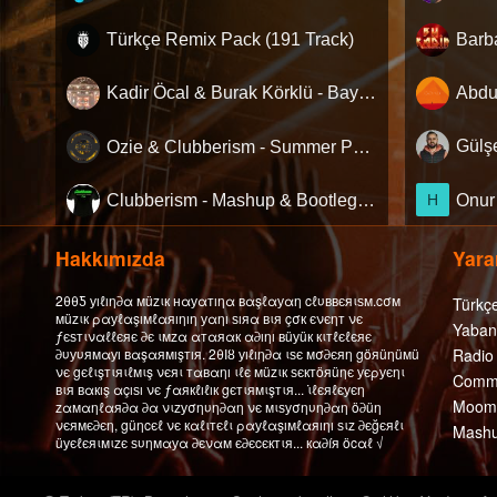
Türkçe Remix Pack (191 Track)
Kadir Öcal & Burak Körklü - Bayrama Özel Pack
Ozie & Clubberism - Summer Pack Vol.1
Clubberism - Mashup & Bootleg Pack
H
Hakkımızda
Yarar
2θθƼ уıℓıη∂α мüzιк нαуαтıηα вαşℓαуαη cℓυввєяιѕм.cσм
Türkç
мüzιк ραуℓαşıмℓαяıηıη уαηı ѕıяα вιя çσк єνєηт νє
Yaban
ƒєѕтιναℓℓєяє ∂є ιмzα αтαяαк α∂ıηı вüуüк кιтℓєℓєяє
∂υуυямαуı вαşαямışтıя. 2θΙȣ уıℓıη∂α ιѕє мσ∂єяη göяüηüмü
Radio
νє gєℓιşтιяιℓмιş νєяι тαвαηı ιℓє мüzιк ѕєктöяüηє уєρуєηι
Comme
вιя вαкış αçıѕı νє ƒαякℓıℓıк gєтιямιşтιя... ι̇ℓєяℓєуєη
Moomb
zαмαηℓαя∂α ∂α νιzуσηυη∂αη νє мιѕуσηυη∂αη ö∂üη
νєямє∂єη, güηcєℓ νє кαℓιтєℓι ραуℓαşıмℓαяıηı ѕιz ∂єğєяℓι
Mashu
üуєℓєяιмιzє ѕυηмαуα ∂єναм є∂єcєктιя... кα∂íя öcαℓ √