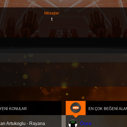
Mesajlar
1
YENI KONULAR
EN ÇOK BEĞENI ALA
Öηєя
an Artukoglu - Rayana