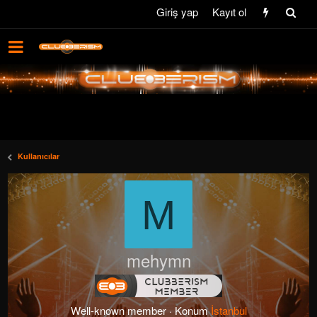
Giriş yap
Kayıt ol
Kullanıcılar
M
mehymn
Well-known member
·
Konum
İstanbul