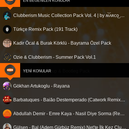
EN BEĞENILEN KONULAR
Clubberism Music Collection Pack Vol. 4 | by ʍ͝ʌʀco͜ ʌɴϯσɴio ҇
Türkçe Remix Pack (191 Track)
Kadir Öcal & Burak Körklü - Bayrama Özel Pack
Ozie & Clubberism - Summer Pack Vol.1
Clubberism - Mashup & Bootleg Pack
YENI KONULAR
Gökhan Artukoglu - Rayana
Barbatuques - Baião Destemperado (Catwork Remix) ‘Nette ilk…!
Abdullah Demir - Emre Kaya - Nasil Diye Sorma (Remix)
Gülşen - Bal (Adem Gürbüz Remix) Net'te İlk Kez Clubberism.com'da !