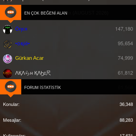
Onur Aktas - Afro Party Mix (AUGUST 2026)
H
EN ÇOK BEĞENI ALAN
147,180
Öηєя
95,654
•໐ຊiē•
74,999
Gürkan Acar
61,812
ΛҚΛらн ҚΛϦɪ尺
61,564
djberk
FORUM İSTATISTIK
Konular
36,348
Mesajlar
88,283
Kullanıcılar
17,631