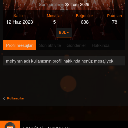
Son görülme
28 Tem 2026
Katılım
Mesajlar
Beğeniler
Puanları
12 Haz 2023
5
638
78
BUL
Profil mesajları
Son aktivite
Gönderiler
Hakkında
mehymn adlı kullanıcının profili hakkında henüz mesaj yok.
Kullanıcılar