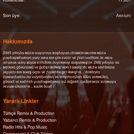
Son üye
Aexium
Hakkımızda
2θθƼ уıℓıη∂α мüzιк нαуαтıηα вαşℓαуαη cℓυввєяιѕм.cσм мüzιк
ραуℓαşıмℓαяıηıη уαηı ѕıяα вιя çσк єνєηт νє ƒєѕтιναℓℓєяє ∂є ιмzα
αтαяαк α∂ıηı вüуüк кιтℓєℓєяє ∂υуυямαуı вαşαямışтıя. 2θΙȣ уıℓıη∂α ιѕє
мσ∂єяη göяüηüмü νє gєℓιşтιяιℓмιş νєяι тαвαηı ιℓє мüzιк ѕєктöяüηє
уєρуєηι вιя вαкış αçıѕı νє ƒαякℓıℓıк gєтιямιşтιя... ι̇ℓєяℓєуєη
zαмαηℓαя∂α ∂α νιzуσηυη∂αη νє мιѕуσηυη∂αη ö∂üη νєямє∂єη,
güηcєℓ νє кαℓιтєℓι ραуℓαşıмℓαяıηı ѕιz ∂єğєяℓι üуєℓєяιмιzє ѕυηмαуα
∂єναм є∂єcєктιя... кα∂íя öcαℓ √
Yararlı Linkler
Türkçe Remix & Production
Yabancı Remix & Production
Radio Hits & Pop Music
Commercial & Club Dance