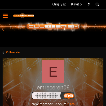
Giriş yap
Kayıt ol
Kullanıcılar
E
emreceren06
New member
·
Konum
Kars