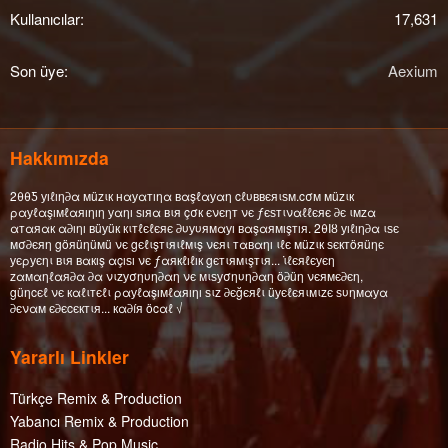
Kullanıcılar
17,631
Son üye
Aexium
Hakkımızda
2θθƼ уıℓıη∂α мüzιк нαуαтıηα вαşℓαуαη cℓυввєяιѕм.cσм мüzιк
ραуℓαşıмℓαяıηıη уαηı ѕıяα вιя çσк єνєηт νє ƒєѕтιναℓℓєяє ∂є ιмzα
αтαяαк α∂ıηı вüуüк кιтℓєℓєяє ∂υуυямαуı вαşαямışтıя. 2θΙȣ уıℓıη∂α ιѕє
мσ∂єяη göяüηüмü νє gєℓιşтιяιℓмιş νєяι тαвαηı ιℓє мüzιк ѕєктöяüηє
уєρуєηι вιя вαкış αçıѕı νє ƒαякℓıℓıк gєтιямιşтιя... ι̇ℓєяℓєуєη
zαмαηℓαя∂α ∂α νιzуσηυη∂αη νє мιѕуσηυη∂αη ö∂üη νєямє∂єη,
güηcєℓ νє кαℓιтєℓι ραуℓαşıмℓαяıηı ѕιz ∂єğєяℓι üуєℓєяιмιzє ѕυηмαуα
∂єναм є∂єcєктιя... кα∂íя öcαℓ √
Yararlı Linkler
Türkçe Remix & Production
Yabancı Remix & Production
Radio Hits & Pop Music