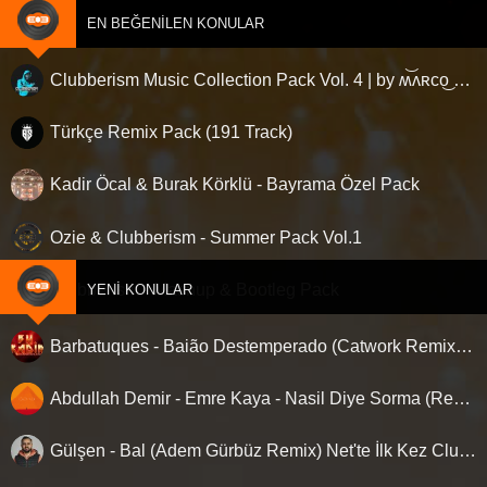
EN BEĞENILEN KONULAR
Clubberism Music Collection Pack Vol. 4 | by ʍ͝ʌʀco͜ ʌɴϯσɴio ҇
Türkçe Remix Pack (191 Track)
Kadir Öcal & Burak Körklü - Bayrama Özel Pack
Ozie & Clubberism - Summer Pack Vol.1
Clubberism - Mashup & Bootleg Pack
YENI KONULAR
Barbatuques - Baião Destemperado (Catwork Remix) ‘Nette ilk…!
Abdullah Demir - Emre Kaya - Nasil Diye Sorma (Remix)
Gülşen - Bal (Adem Gürbüz Remix) Net'te İlk Kez Clubberism.com'da !