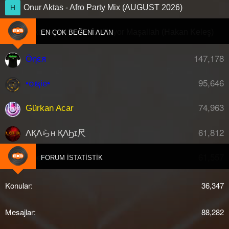
Onur Aktas - Afro Party Mix (AUGUST 2026)
H
Hakobaba - Bu Gece Akıyor Maşallah (Hakan Keleş)
D
EN ÇOK BEĞENI ALAN
147,178
Öηєя
95,646
•໐ຊiē•
74,963
Gürkan Acar
61,812
ΛҚΛらн ҚΛϦɪ尺
61,557
djberk
FORUM İSTATISTIK
Konular
36,347
Mesajlar
88,282