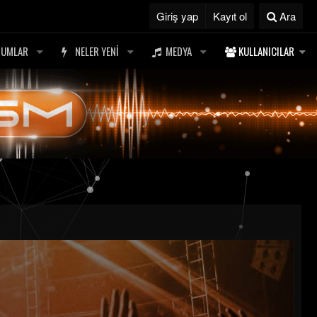
Giriş yap
Kayıt ol
Ara
RUMLAR
NELER YENI
MEDYA
KULLANICILAR