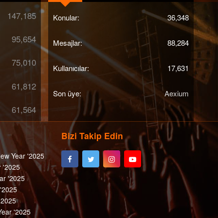
147,185
Konular
36,348
95,654
Mesajlar
88,284
75,010
Kullanıcılar
17,631
61,812
Son üye
Aexium
61,564
Bizi Takip Edin
ew Year '2025
 '2025
ar '2025
 '2025
'2025
ear '2025