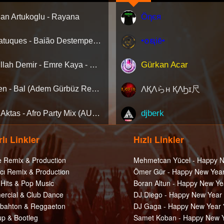
Öηєя
an Artukoglu - Rayana
•໐ຊiē•
Barbatuques - Baião Destemperado (Catwork Remix) ‘Nette ilk…!
Gürkan Acar
Abdullah Demir - Emre Kaya - Nasil Diye Sorma (Remix)
ΛҚΛらн ҚΛϦɪ尺
Gülşen - Bal (Adem Gürbüz Remix) Net'te İlk Kez Clubberism.com'da !
djberk
Onur Aktas - Afro Party Mix (AUGUST 2026)
lı Linkler
Hızlı Linkler
e Remix & Production
Mehmetcan Yücel - Happy N
cı Remix & Production
Ömer Gür - Happy New Year
 Hits & Pop Music
Boran Altun - Happy New Ye
rcial & Club Dance
DJ Diego - Happy New Year
ahton & Reggaeton
DJ Gaga - Happy New Year 
p & Bootleg
Samet Koban - Happy New Y