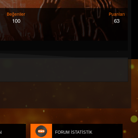
Beğeniler
Puanları
100
63
N
FORUM İSTATISTIK