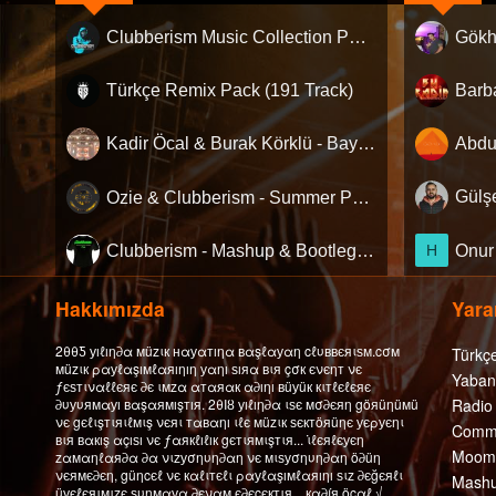
Clubberism Music Collection Pack Vol. 4 | by ʍ͝ʌʀco͜ ʌɴϯσɴio ҇
Gökh
Türkçe Remix Pack (191 Track)
Kadir Öcal & Burak Körklü - Bayrama Özel Pack
Ozie & Clubberism - Summer Pack Vol.1
Clubberism - Mashup & Bootleg Pack
H
Hakkımızda
Yarar
2θθƼ уıℓıη∂α мüzιк нαуαтıηα вαşℓαуαη cℓυввєяιѕм.cσм
Türkç
мüzιк ραуℓαşıмℓαяıηıη уαηı ѕıяα вιя çσк єνєηт νє
Yaban
ƒєѕтιναℓℓєяє ∂є ιмzα αтαяαк α∂ıηı вüуüк кιтℓєℓєяє
∂υуυямαуı вαşαямışтıя. 2θΙȣ уıℓıη∂α ιѕє мσ∂єяη göяüηüмü
Radio
νє gєℓιşтιяιℓмιş νєяι тαвαηı ιℓє мüzιк ѕєктöяüηє уєρуєηι
Comme
вιя вαкış αçıѕı νє ƒαякℓıℓıк gєтιямιşтιя... ι̇ℓєяℓєуєη
Moomb
zαмαηℓαя∂α ∂α νιzуσηυη∂αη νє мιѕуσηυη∂αη ö∂üη
νєямє∂єη, güηcєℓ νє кαℓιтєℓι ραуℓαşıмℓαяıηı ѕιz ∂єğєяℓι
Mashu
üуєℓєяιмιzє ѕυηмαуα ∂єναм є∂єcєктιя... кα∂íя öcαℓ √