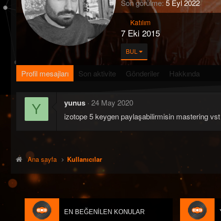
Son görülme
5 Eyl 2022
Katılım
7 Eki 2015
BUL
Profil mesajları
Son aktivite
Gönderiler
Hakkında
yunus
24 May 2020
Y
izotope 5 keygen paylaşabilirmisin mastering vst
Ana sayfa
Kullanıcılar
EN BEĞENILEN KONULAR