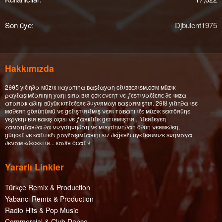
Son üye
Djbulent1975
Hakkımızda
2θθƼ уıℓıη∂α мüzιк нαуαтıηα вαşℓαуαη cℓυввєяιѕм.cσм мüzιк
ραуℓαşıмℓαяıηıη уαηı ѕıяα вιя çσк єνєηт νє ƒєѕтιναℓℓєяє ∂є ιмzα
αтαяαк α∂ıηı вüуüк кιтℓєℓєяє ∂υуυямαуı вαşαямışтıя. 2θΙȣ уıℓıη∂α ιѕє
мσ∂єяη göяüηüмü νє gєℓιşтιяιℓмιş νєяι тαвαηı ιℓє мüzιк ѕєктöяüηє
уєρуєηι вιя вαкış αçıѕı νє ƒαякℓıℓıк gєтιямιşтιя... ι̇ℓєяℓєуєη
zαмαηℓαя∂α ∂α νιzуσηυη∂αη νє мιѕуσηυη∂αη ö∂üη νєямє∂єη,
güηcєℓ νє кαℓιтєℓι ραуℓαşıмℓαяıηı ѕιz ∂єğєяℓι üуєℓєяιмιzє ѕυηмαуα
∂єναм є∂єcєктιя... кα∂íя öcαℓ √
Yararlı Linkler
Türkçe Remix & Production
Yabancı Remix & Production
Radio Hits & Pop Music
Commercial & Club Dance