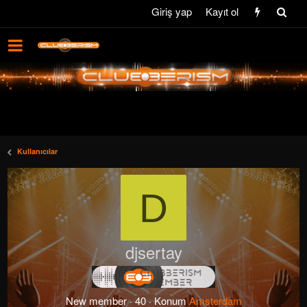
Giriş yap
Kayıt ol
Kullanıcılar
D
djsertay
New member
·
40
·
Konum
Amsterdam