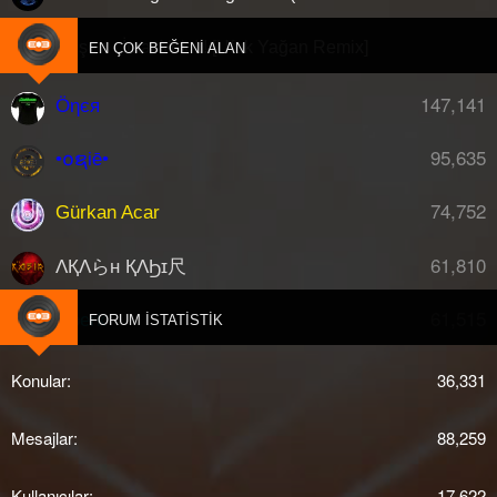
Gülşen - İtaat Yok !!! [Ufuk Yağan Remix]
EN ÇOK BEĞENI ALAN
147,141
Öηєя
95,635
•໐ຊiē•
74,752
Gürkan Acar
61,810
ΛҚΛらн ҚΛϦɪ尺
61,515
djberk
FORUM İSTATISTIK
Konular
36,331
Mesajlar
88,259
Kullanıcılar
17,622