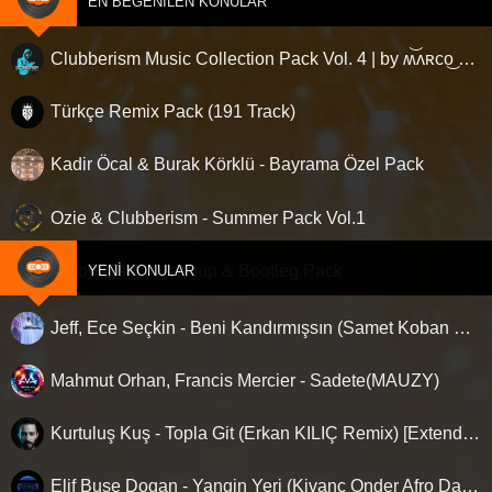
EN BEĞENILEN KONULAR
Clubberism Music Collection Pack Vol. 4 | by ʍ͝ʌʀco͜ ʌɴϯσɴio ҇
Türkçe Remix Pack (191 Track)
Kadir Öcal & Burak Körklü - Bayrama Özel Pack
Ozie & Clubberism - Summer Pack Vol.1
Clubberism - Mashup & Bootleg Pack
YENI KONULAR
Jeff, Ece Seçkin - Beni Kandırmışsın (Samet Koban Remix)
Mahmut Orhan, Francis Mercier - Sadete(MAUZY)
Kurtuluş Kuş - Topla Git (Erkan KILIÇ Remix) [Extended]
Elif Buse Dogan - Yangin Yeri (Kivanc Onder Afro Dance Remix)