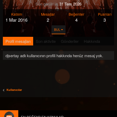
Son görülme
31 Tem 2026
Katılım
Mesajlar
Beğeniler
Puanları
1 Mar 2016
2
4
3
BUL
Profil mesajları
Son aktivite
Gönderiler
Hakkında
djsertay adlı kullanıcının profili hakkında henüz mesaj yok.
Kullanıcılar