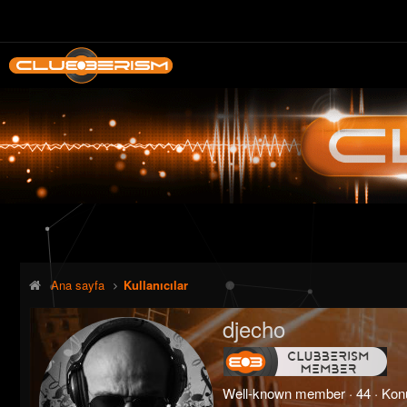
Ana sayfa
Kullanıcılar
djecho
Well-known member
·
44
·
Ko