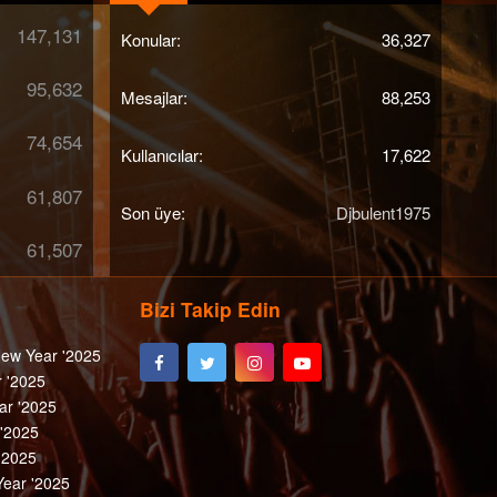
147,131
Konular
36,327
95,632
Mesajlar
88,253
74,654
Kullanıcılar
17,622
61,807
Son üye
Djbulent1975
61,507
Bizi Takip Edin
ew Year '2025
 '2025
ar '2025
 '2025
'2025
ear '2025