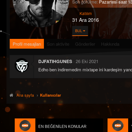
Son görülme
Pazartesi saat 1
Katılım
31 Ara 2016
BUL
Profil mesajları
Son aktivite
Gönderiler
Hakkında
DJFATIHGUNES
26 Eki 2021
Edho ben indiremedim mixtape ini kardeşim yandx
Ana sayfa
Kullanıcılar
EN BEĞENILEN KONULAR