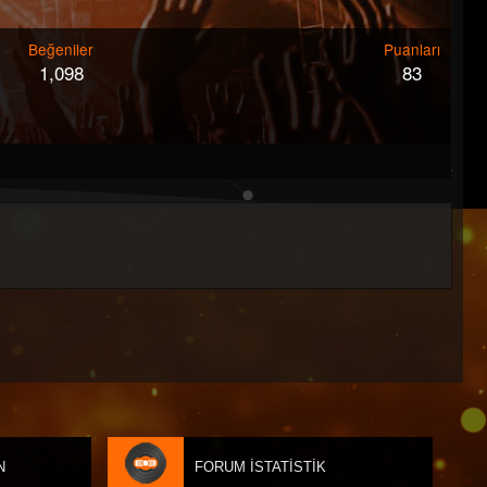
Beğeniler
Puanları
1,098
83
N
FORUM İSTATISTIK