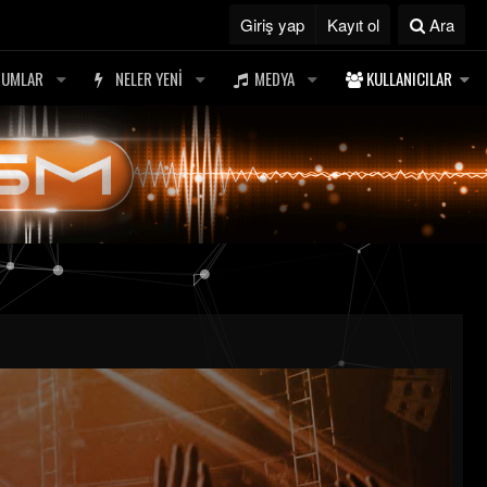
Giriş yap
Kayıt ol
Ara
RUMLAR
NELER YENI
MEDYA
KULLANICILAR