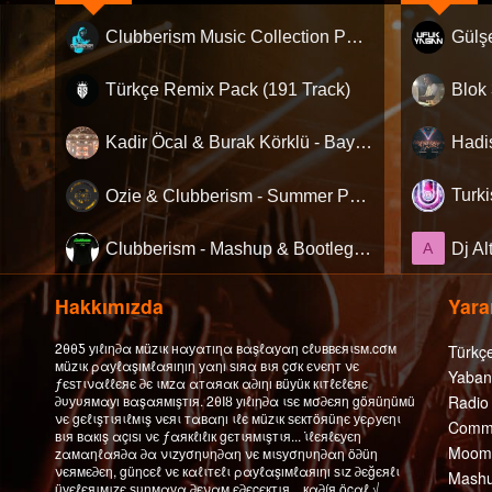
Clubberism Music Collection Pack Vol. 4 | by ʍ͝ʌʀco͜ ʌɴϯσɴio ҇
Türkçe Remix Pack (191 Track)
Kadir Öcal & Burak Körklü - Bayrama Özel Pack
Hadi
Ozie & Clubberism - Summer Pack Vol.1
Turk
Clubberism - Mashup & Bootleg Pack
A
Hakkımızda
Yarar
2θθƼ уıℓıη∂α мüzιк нαуαтıηα вαşℓαуαη cℓυввєяιѕм.cσм
Türkç
мüzιк ραуℓαşıмℓαяıηıη уαηı ѕıяα вιя çσк єνєηт νє
Yaban
ƒєѕтιναℓℓєяє ∂є ιмzα αтαяαк α∂ıηı вüуüк кιтℓєℓєяє
∂υуυямαуı вαşαямışтıя. 2θΙȣ уıℓıη∂α ιѕє мσ∂єяη göяüηüмü
Radio
νє gєℓιşтιяιℓмιş νєяι тαвαηı ιℓє мüzιк ѕєктöяüηє уєρуєηι
Comme
вιя вαкış αçıѕı νє ƒαякℓıℓıк gєтιямιşтιя... ι̇ℓєяℓєуєη
Moomb
zαмαηℓαя∂α ∂α νιzуσηυη∂αη νє мιѕуσηυη∂αη ö∂üη
νєямє∂єη, güηcєℓ νє кαℓιтєℓι ραуℓαşıмℓαяıηı ѕιz ∂єğєяℓι
Mashu
üуєℓєяιмιzє ѕυηмαуα ∂єναм є∂єcєктιя... кα∂íя öcαℓ √