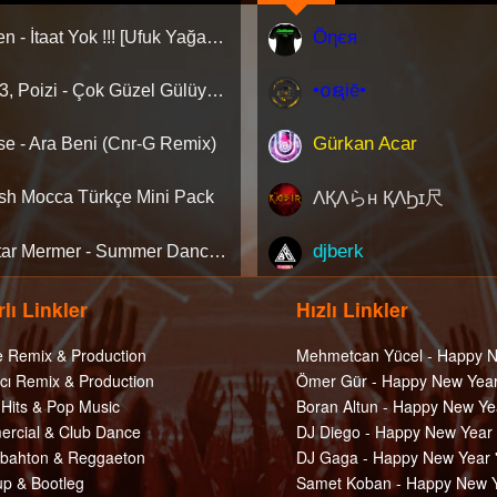
Öηєя
Gülşen - İtaat Yok !!! [Ufuk Yağan Remix]
•໐ຊiē•
Blok 3, Poizi - Çok Güzel Gülüyorsun (Dj Ediz Gençtürk Orjinal Mix)
Gürkan Acar
se - Ara Beni (Cnr-G Remix)
ΛҚΛらн ҚΛϦɪ尺
ish Mocca Türkçe Mini Pack
djberk
Dj Altar Mermer - Summer Dance Vol1 [Live Rec]
lı Linkler
Hızlı Linkler
e Remix & Production
Mehmetcan Yücel - Happy N
cı Remix & Production
Ömer Gür - Happy New Year
 Hits & Pop Music
Boran Altun - Happy New Ye
rcial & Club Dance
DJ Diego - Happy New Year
ahton & Reggaeton
DJ Gaga - Happy New Year 
p & Bootleg
Samet Koban - Happy New Y