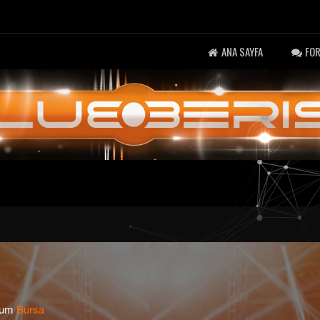
ANA SAYFA
FO
num
Bursa