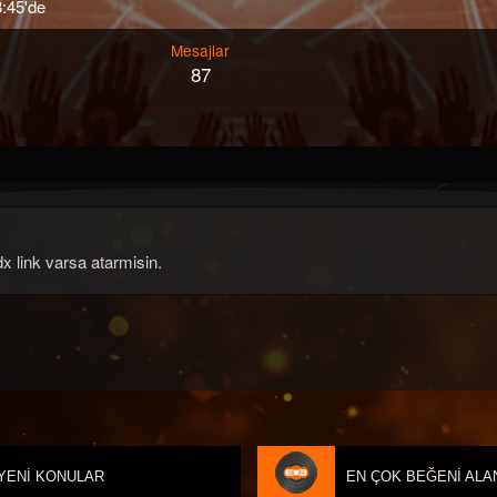
3:45'de
Mesajlar
87
 link varsa atarmisin.
YENI KONULAR
EN ÇOK BEĞENI ALA