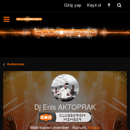
Giriş yap
Kayıt ol
Kullanıcılar
Dj Enis AKTOPRAK
Well-known member
·
Konum
Yalova