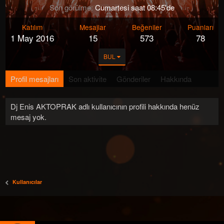
Son görülme
Cumartesi saat 08:45'de
Katılım
Mesajlar
Beğeniler
Puanları
1 May 2016
15
573
78
BUL
Profil mesajları
Son aktivite
Gönderiler
Hakkında
Dj Enis AKTOPRAK adlı kullanıcının profili hakkında henüz
mesaj yok.
Kullanıcılar