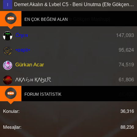
Demet Akalın & Lvbel C5 - Beni Unutma (Efe Gökçen Mashup)
I
Lvbel C5 - 10 Numara (Efe Gökçen Mashup)
I
EN ÇOK BEĞENI ALAN
147,093
Öηєя
95,624
•໐ຊiē•
74,519
Gürkan Acar
61,806
ΛҚΛらн ҚΛϦɪ尺
61,498
djberk
FORUM İSTATISTIK
Konular
36,316
Mesajlar
88,236