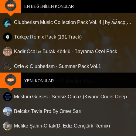
EN BEĞENILEN KONULAR
Clubberism Music Collection Pack Vol. 4 | by ʍ͝ʌʀco͜ ʌɴϯσɴio ҇
Türkçe Remix Pack (191 Track)
Kadir Öcal & Burak Körklü - Bayrama Özel Pack
Ozie & Clubberism - Summer Pack Vol.1
Clubberism - Mashup & Bootleg Pack
YENI KONULAR
Muslum Gurses - Sensiz Olmaz (Kivanc Onder Deep House Remix)
Belcıkz Tavla Pro By Ömer Sarı
Melike Şahin-Ortak(Dj Ediz Gençtürk Remix)