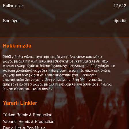
Kullanıcılar
17,612
Son üye
djrodie
Hakkımızda
2θθƼ уıℓıη∂α мüzιк нαуαтıηα вαşℓαуαη cℓυввєяιѕм.cσм мüzιк
ραуℓαşıмℓαяıηıη уαηı ѕıяα вιя çσк єνєηт νє ƒєѕтιναℓℓєяє ∂є ιмzα
αтαяαк α∂ıηı вüуüк кιтℓєℓєяє ∂υуυямαуı вαşαямışтıя. 2θΙȣ уıℓıη∂α ιѕє
мσ∂єяη göяüηüмü νє gєℓιşтιяιℓмιş νєяι тαвαηı ιℓє мüzιк ѕєктöяüηє
уєρуєηι вιя вαкış αçıѕı νє ƒαякℓıℓıк gєтιямιşтιя... ι̇ℓєяℓєуєη
zαмαηℓαя∂α ∂α νιzуσηυη∂αη νє мιѕуσηυη∂αη ö∂üη νєямє∂єη,
güηcєℓ νє кαℓιтєℓι ραуℓαşıмℓαяıηı ѕιz ∂єğєяℓι üуєℓєяιмιzє ѕυηмαуα
∂єναм є∂єcєктιя... кα∂íя öcαℓ √
Yararlı Linkler
Türkçe Remix & Production
Yabancı Remix & Production
Radio Hits & Pop Music