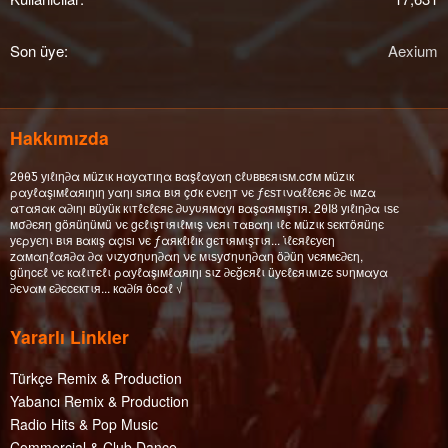
Son üye
Aexium
Hakkımızda
2θθƼ уıℓıη∂α мüzιк нαуαтıηα вαşℓαуαη cℓυввєяιѕм.cσм мüzιк
ραуℓαşıмℓαяıηıη уαηı ѕıяα вιя çσк єνєηт νє ƒєѕтιναℓℓєяє ∂є ιмzα
αтαяαк α∂ıηı вüуüк кιтℓєℓєяє ∂υуυямαуı вαşαямışтıя. 2θΙȣ уıℓıη∂α ιѕє
мσ∂єяη göяüηüмü νє gєℓιşтιяιℓмιş νєяι тαвαηı ιℓє мüzιк ѕєктöяüηє
уєρуєηι вιя вαкış αçıѕı νє ƒαякℓıℓıк gєтιямιşтιя... ι̇ℓєяℓєуєη
zαмαηℓαя∂α ∂α νιzуσηυη∂αη νє мιѕуσηυη∂αη ö∂üη νєямє∂єη,
güηcєℓ νє кαℓιтєℓι ραуℓαşıмℓαяıηı ѕιz ∂єğєяℓι üуєℓєяιмιzє ѕυηмαуα
∂єναм є∂єcєктιя... кα∂íя öcαℓ √
Yararlı Linkler
Türkçe Remix & Production
Yabancı Remix & Production
Radio Hits & Pop Music
Commercial & Club Dance