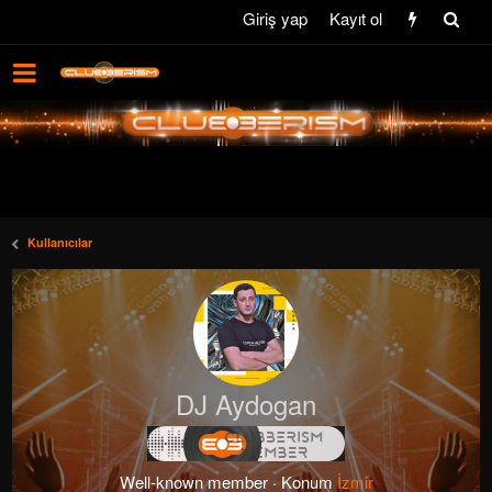
Giriş yap
Kayıt ol
Kullanıcılar
DJ Aydogan
Well-known member
·
Konum
İzmir