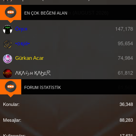
Onur Aktas - Afro Party Mix (AUGUST 2026)
H
EN ÇOK BEĞENI ALAN
147,178
Öηєя
95,654
•໐ຊiē•
74,984
Gürkan Acar
61,812
ΛҚΛらн ҚΛϦɪ尺
61,561
djberk
FORUM İSTATISTIK
Konular
36,348
Mesajlar
88,283
Kullanıcılar
17,631