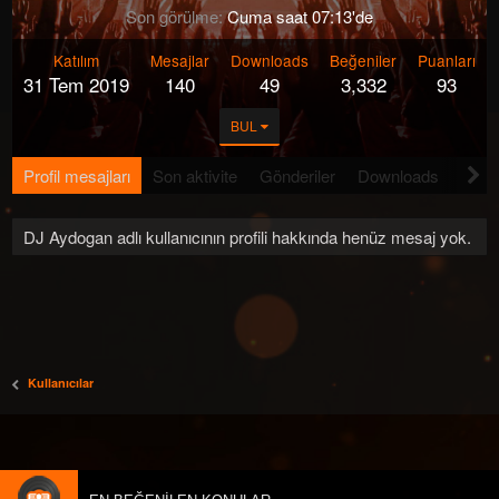
Son görülme
Cuma saat 07:13'de
Katılım
Mesajlar
Downloads
Beğeniler
Puanları
31 Tem 2019
140
49
3,332
93
BUL
Profil mesajları
Son aktivite
Gönderiler
Downloads
Hakk
DJ Aydogan adlı kullanıcının profili hakkında henüz mesaj yok.
Kullanıcılar