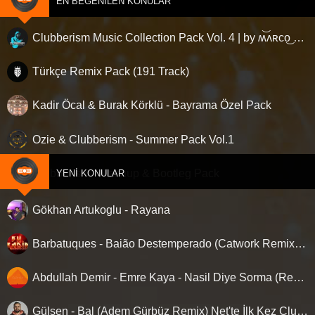
EN BEĞENILEN KONULAR
Clubberism Music Collection Pack Vol. 4 | by ʍ͝ʌʀco͜ ʌɴϯσɴio ҇
Türkçe Remix Pack (191 Track)
Kadir Öcal & Burak Körklü - Bayrama Özel Pack
Ozie & Clubberism - Summer Pack Vol.1
Clubberism - Mashup & Bootleg Pack
YENI KONULAR
Gökhan Artukoglu - Rayana
Barbatuques - Baião Destemperado (Catwork Remix) ‘Nette ilk…!
Abdullah Demir - Emre Kaya - Nasil Diye Sorma (Remix)
Gülşen - Bal (Adem Gürbüz Remix) Net'te İlk Kez Clubberism.com'da !