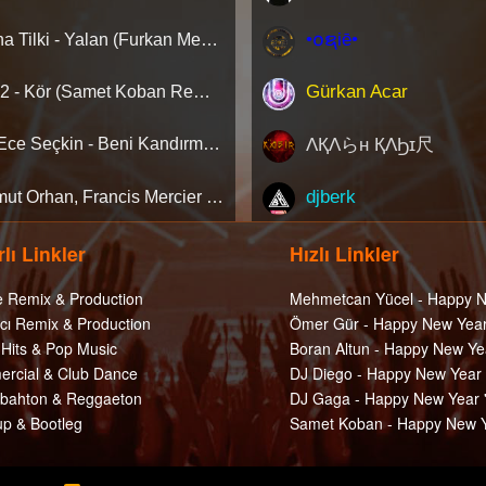
•໐ຊiē•
Aleyna Tilki - Yalan (Furkan Mengi & Auş Remix) [Extended]
Gürkan Acar
Ati242 - Kör (Samet Koban Remix)
ΛҚΛらн ҚΛϦɪ尺
Jeff, Ece Seçkin - Beni Kandırmışsın (Samet Koban Remix)
djberk
Mahmut Orhan, Francis Mercier - Sadete (Mauzy)
lı Linkler
Hızlı Linkler
e Remix & Production
Mehmetcan Yücel - Happy N
cı Remix & Production
Ömer Gür - Happy New Year
 Hits & Pop Music
Boran Altun - Happy New Ye
rcial & Club Dance
DJ Diego - Happy New Year
ahton & Reggaeton
DJ Gaga - Happy New Year 
p & Bootleg
Samet Koban - Happy New Y