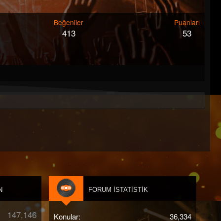
Beğeniler
Puanları
413
53
N
FORUM İSTATISTIK
147,146
Konular
36,334