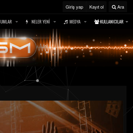
Giriş yap
Kayıt ol
Ara
RUMLAR
NELER YENI
MEDYA
KULLANICILAR