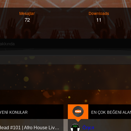
Mesajlar
Downloads
72
11
akkında
YENI KONULAR
EN ÇOK BEĞENI ALA
Öηєя
AfroHead #101 | Afro House Live Set 2026 (Mixed by Kemal Özgür) No Jingle