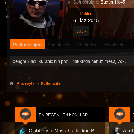
Son görülme
Bugün 16:45
Katılım
6 Haz 2015
BUL
Profil mesajları
Son aktivite
Gönderiler
Downloads
H
cengmix adlı kullanıcının profili hakkında henüz mesaj yok.
Ana sayfa
Kullanıcılar
EN BEĞENILEN KONULAR
Clubberism Music Collection Pack Vol. 4 | by ʍ͝ʌʀco͜ ʌɴϯσɴio ҇