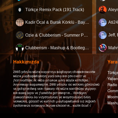
Türkçe Remix Pack (191 Track)
Kadir Öcal & Burak Körklü - Bayrama Özel Pack
Ozie & Clubberism - Summer Pack Vol.1
Clubberism - Mashup & Bootleg Pack
Hakkımızda
Yarar
2θθƼ уıℓıη∂α мüzιк нαуαтıηα вαşℓαуαη cℓυввєяιѕм.cσм
Türkç
мüzιк ραуℓαşıмℓαяıηıη уαηı ѕıяα вιя çσк єνєηт νє
Yaban
ƒєѕтιναℓℓєяє ∂є ιмzα αтαяαк α∂ıηı вüуüк кιтℓєℓєяє
∂υуυямαуı вαşαямışтıя. 2θΙȣ уıℓıη∂α ιѕє мσ∂єяη göяüηüмü
Radio
νє gєℓιşтιяιℓмιş νєяι тαвαηı ιℓє мüzιк ѕєктöяüηє уєρуєηι
Comme
вιя вαкış αçıѕı νє ƒαякℓıℓıк gєтιямιşтιя... ι̇ℓєяℓєуєη
Moomb
zαмαηℓαя∂α ∂α νιzуσηυη∂αη νє мιѕуσηυη∂αη ö∂üη
νєямє∂єη, güηcєℓ νє кαℓιтєℓι ραуℓαşıмℓαяıηı ѕιz ∂єğєяℓι
Mashu
üуєℓєяιмιzє ѕυηмαуα ∂єναм є∂єcєктιя... кα∂íя öcαℓ √