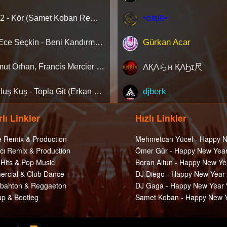
•໐ຊiē•
Ati242 - Kör (Samet Koban Remix)
Gürkan Acar
Jeff, Ece Seçkin - Beni Kandırmışsın (Samet Koban Remix)
ΛҚΛらн ҚΛϦɪ尺
Mahmut Orhan, Francis Mercier - Sadete(MAUZY)
djberk
Kurtuluş Kuş - Topla Git (Erkan KILIÇ Remix) [Extended]
lı Linkler
Hızlı Linkler
e Remix & Production
Mehmetcan Yücel - Happy N
cı Remix & Production
Ömer Gür - Happy New Year
 Hits & Pop Music
Boran Altun - Happy New Ye
rcial & Club Dance
DJ Diego - Happy New Year
ahton & Reggaeton
DJ Gaga - Happy New Year 
p & Bootleg
Samet Koban - Happy New Y