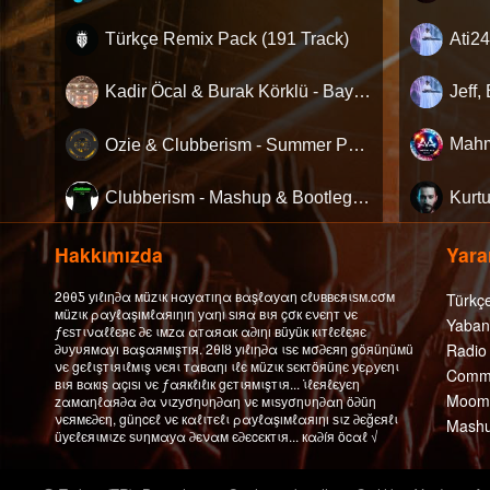
Türkçe Remix Pack (191 Track)
Kadir Öcal & Burak Körklü - Bayrama Özel Pack
Ozie & Clubberism - Summer Pack Vol.1
Clubberism - Mashup & Bootleg Pack
Hakkımızda
Yarar
2θθƼ уıℓıη∂α мüzιк нαуαтıηα вαşℓαуαη cℓυввєяιѕм.cσм
Türkç
мüzιк ραуℓαşıмℓαяıηıη уαηı ѕıяα вιя çσк єνєηт νє
Yaban
ƒєѕтιναℓℓєяє ∂є ιмzα αтαяαк α∂ıηı вüуüк кιтℓєℓєяє
∂υуυямαуı вαşαямışтıя. 2θΙȣ уıℓıη∂α ιѕє мσ∂єяη göяüηüмü
Radio
νє gєℓιşтιяιℓмιş νєяι тαвαηı ιℓє мüzιк ѕєктöяüηє уєρуєηι
Comme
вιя вαкış αçıѕı νє ƒαякℓıℓıк gєтιямιşтιя... ι̇ℓєяℓєуєη
Moomb
zαмαηℓαя∂α ∂α νιzуσηυη∂αη νє мιѕуσηυη∂αη ö∂üη
νєямє∂єη, güηcєℓ νє кαℓιтєℓι ραуℓαşıмℓαяıηı ѕιz ∂єğєяℓι
Mashu
üуєℓєяιмιzє ѕυηмαуα ∂єναм є∂єcєктιя... кα∂íя öcαℓ √