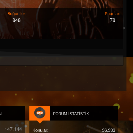
Beğeniler
Puanları
848
78
N
FORUM İSTATISTIK
147,144
Konular
36,333