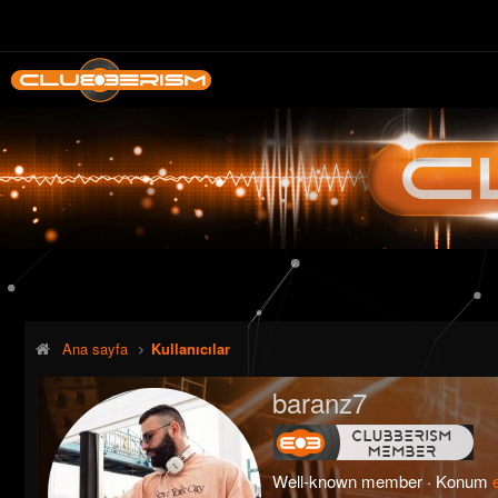
Ana sayfa
Kullanıcılar
baranz7
Well-known member
·
Konum