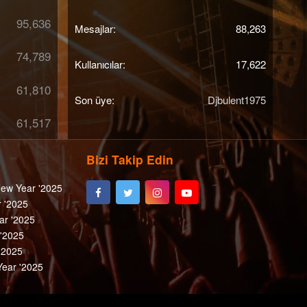
95,636
Mesajlar
88,263
74,789
Kullanıcılar
17,622
61,810
Son üye
Djbulent1975
61,517
Bizi Takip Edin
ew Year '2025
 '2025
ar '2025
 '2025
'2025
ear '2025