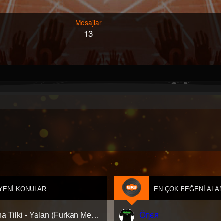
Mesajlar
13
YENI KONULAR
EN ÇOK BEĞENI ALA
Öηєя
Aleyna Tilki - Yalan (Furkan Mengi & AUŞ Remix)[Extended Version]