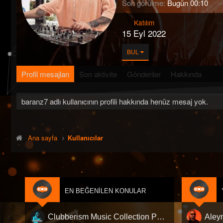
Son görülme
Bugün 00:10
Katılım
15 Eyl 2022
BUL
Profil mesajları
Son aktivite
Gönderiler
Hakkında
baranz7 adlı kullanıcının profili hakkında henüz mesaj yok.
Ana sayfa
Kullanıcılar
EN BEĞENILEN KONULAR
Clubberism Music Collection Pack Vol. 4 | by ʍ͝ʌʀco͜ ʌɴϯσɴio ҇