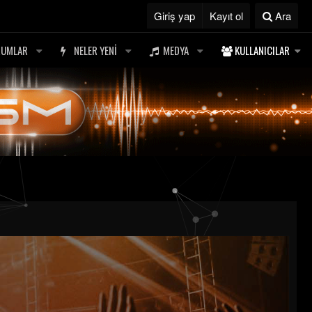
Giriş yap
Kayıt ol
Ara
RUMLAR
NELER YENI
MEDYA
KULLANICILAR