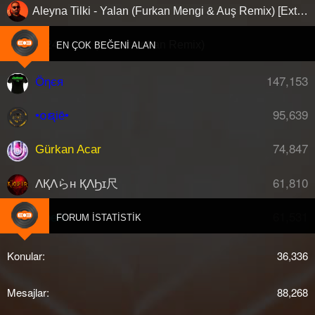
Aleyna Tilki - Yalan (Furkan Mengi & Auş Remix) [Extended]
Ati242 - Kör (Samet Koban Remix)
EN ÇOK BEĞENI ALAN
147,153
Öηєя
95,639
•໐ຊiē•
74,847
Gürkan Acar
61,810
ΛҚΛらн ҚΛϦɪ尺
61,531
djberk
FORUM İSTATISTIK
Konular
36,336
Mesajlar
88,268