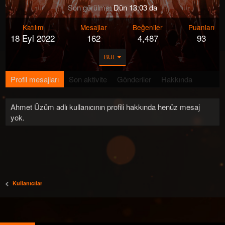
Son görülme
Dün 13:03 da
Katılım
Mesajlar
Beğeniler
Puanları
18 Eyl 2022
162
4,487
93
BUL
Profil mesajları
Son aktivite
Gönderiler
Hakkında
Ahmet Üzüm adlı kullanıcının profili hakkında henüz mesaj
yok.
Kullanıcılar