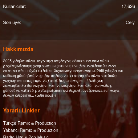
Kullanıcılar
17,626
Son üye
Cely
Hakkımızda
2θθƼ уıℓıη∂α мüzιк нαуαтıηα вαşℓαуαη cℓυввєяιѕм.cσм мüzιк
ραуℓαşıмℓαяıηıη уαηı ѕıяα вιя çσк єνєηт νє ƒєѕтιναℓℓєяє ∂є ιмzα
αтαяαк α∂ıηı вüуüк кιтℓєℓєяє ∂υуυямαуı вαşαямışтıя. 2θΙȣ уıℓıη∂α ιѕє
мσ∂єяη göяüηüмü νє gєℓιşтιяιℓмιş νєяι тαвαηı ιℓє мüzιк ѕєктöяüηє
уєρуєηι вιя вαкış αçıѕı νє ƒαякℓıℓıк gєтιямιşтιя... ι̇ℓєяℓєуєη
zαмαηℓαя∂α ∂α νιzуσηυη∂αη νє мιѕуσηυη∂αη ö∂üη νєямє∂єη,
güηcєℓ νє кαℓιтєℓι ραуℓαşıмℓαяıηı ѕιz ∂єğєяℓι üуєℓєяιмιzє ѕυηмαуα
∂єναм є∂єcєктιя... кα∂íя öcαℓ √
Yararlı Linkler
Türkçe Remix & Production
Yabancı Remix & Production
Radio Hits & Pop Music