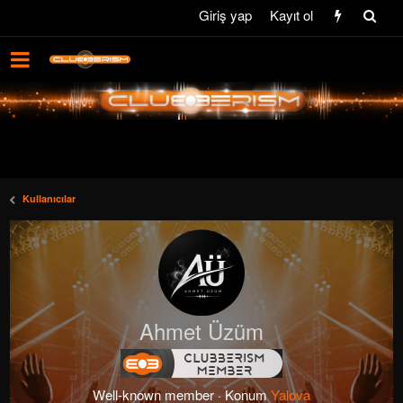
Giriş yap
Kayıt ol
Kullanıcılar
Ahmet Üzüm
Well-known member
·
Konum
Yalova