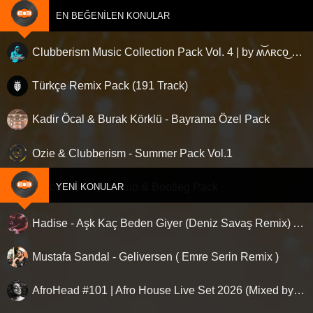
EN BEĞENILEN KONULAR
Clubberism Music Collection Pack Vol. 4 | by ʍ͝ʌʀco͜ ʌɴϯσɴio ҇
Türkçe Remix Pack (191 Track)
Kadir Öcal & Burak Körklü - Bayrama Özel Pack
Ozie & Clubberism - Summer Pack Vol.1
Clubberism - Mashup & Bootleg Pack
YENI KONULAR
Hadise - Aşk Kaç Beden Giyer (Deniz Savaş Remix) Afro House
Mustafa Sandal - Geliversen ( Emre Serin Remix )
AfroHead #101 | Afro House Live Set 2026 (Mixed by Kemal Özgür) No Jingle