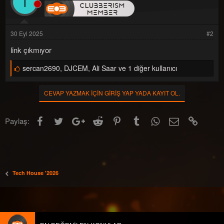
T
i
l
e
r
:
30 Eyl 2025
#2
link çıkmıyor
B
sercan2690
,
DJCEM
,
Ali Saar ve 1 diğer kullanıcı
e
ğ
e
CEVAP YAZMAK IÇIN GIRIŞ YAP YADA KAYIT OL.
n
i
l
Facebook
Twitter
Google+
Reddit
Pinterest
Tumblr
WhatsApp
E-posta
Link
Paylaş:
e
r
:
Tech House '2026