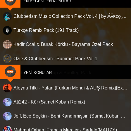
EN BEĞENILEN KONULAR
Clubberism Music Collection Pack Vol. 4 | by ʍ͝ʌʀco͜ ʌɴϯσɴio ҇
Türkçe Remix Pack (191 Track)
Kadir Öcal & Burak Körklü - Bayrama Özel Pack
Ozie & Clubberism - Summer Pack Vol.1
Clubberism - Mashup & Bootleg Pack
YENI KONULAR
Aleyna Tilki - Yalan (Furkan Mengi & AUŞ Remix)[Extended Version]
Ati242 - Kör (Samet Koban Remix)
Jeff, Ece Seçkin - Beni Kandırmışsın (Samet Koban Remix)
Mahmut Orhan, Francis Mercier - Sadete(MAUZY)