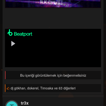
l
a
a
r
t
i
a
h
n
i
Bu içeriği görüntülemek için beğenmelisiniz
B
dj gökhan
,
dokerel
,
Timoaka ve 63 diğerleri
e
ğ
e
tr3x
n