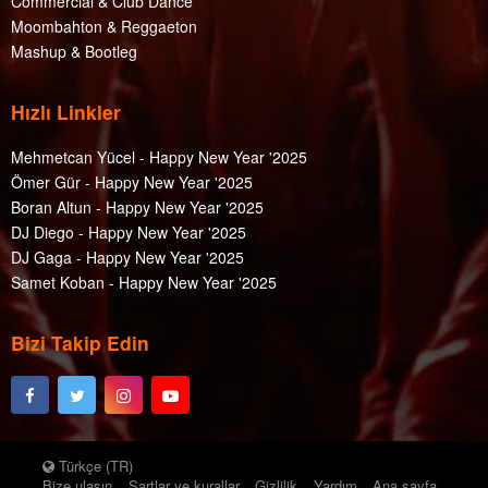
Commercial & Club Dance
Moombahton & Reggaeton
Mashup & Bootleg
Hızlı Linkler
Mehmetcan Yücel - Happy New Year '2025
Ömer Gür - Happy New Year '2025
Boran Altun - Happy New Year '2025
DJ Diego - Happy New Year '2025
DJ Gaga - Happy New Year '2025
Samet Koban - Happy New Year '2025
Bizi Takip Edin
Türkçe (TR)
Bize ulaşın
Şartlar ve kurallar
Gizlilik
Yardım
Ana sayfa