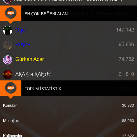
Kurtuluş Kuş - Topla Git (Erkan KILIÇ Remix) [Extended]
EN ÇOK BEĞENI ALAN
147,142
Öηєя
95,636
•໐ຊiē•
74,782
Gürkan Acar
61,810
ΛҚΛらн ҚΛϦɪ尺
61,515
djberk
FORUM İSTATISTIK
Konular
36,333
Mesajlar
88,263
Kullanıcılar
17,622