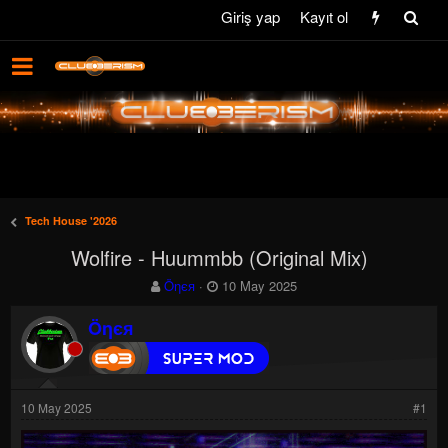
Giriş yap
Kayıt ol
Tech House '2026
Wolfire - Huummbb (Original Mix)
K
B
Öηєя
10 May 2025
o
a
n
ş
Öηєя
b
l
u
a
y
n
u
g
10 May 2025
#1
b
ı
a
ç
ş
t