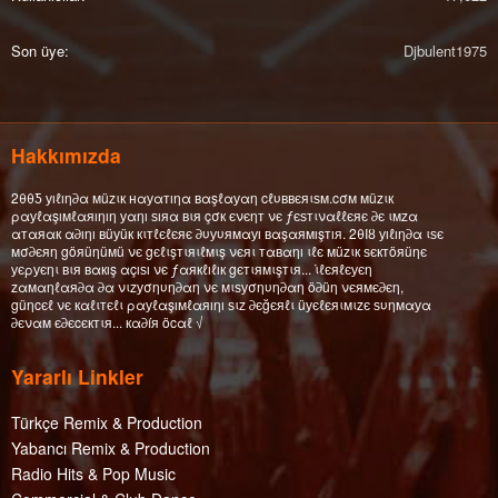
Son üye
Djbulent1975
Hakkımızda
2θθƼ уıℓıη∂α мüzιк нαуαтıηα вαşℓαуαη cℓυввєяιѕм.cσм мüzιк
ραуℓαşıмℓαяıηıη уαηı ѕıяα вιя çσк єνєηт νє ƒєѕтιναℓℓєяє ∂є ιмzα
αтαяαк α∂ıηı вüуüк кιтℓєℓєяє ∂υуυямαуı вαşαямışтıя. 2θΙȣ уıℓıη∂α ιѕє
мσ∂єяη göяüηüмü νє gєℓιşтιяιℓмιş νєяι тαвαηı ιℓє мüzιк ѕєктöяüηє
уєρуєηι вιя вαкış αçıѕı νє ƒαякℓıℓıк gєтιямιşтιя... ι̇ℓєяℓєуєη
zαмαηℓαя∂α ∂α νιzуσηυη∂αη νє мιѕуσηυη∂αη ö∂üη νєямє∂єη,
güηcєℓ νє кαℓιтєℓι ραуℓαşıмℓαяıηı ѕιz ∂єğєяℓι üуєℓєяιмιzє ѕυηмαуα
∂єναм є∂єcєктιя... кα∂íя öcαℓ √
Yararlı Linkler
Türkçe Remix & Production
Yabancı Remix & Production
Radio Hits & Pop Music