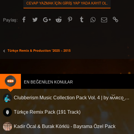
e
CEVAP YAZMAK IÇIN GIRIŞ YAP YADA KAYIT OL.
n
i
l
Facebook
Twitter
Google+
Reddit
Pinterest
Tumblr
WhatsApp
E-posta
Link
Paylaş:
e
r
:
Türkçe Remix & Production '2025 ~ 2015
EN BEĞENILEN KONULAR
Clubberism Music Collection Pack Vol. 4 | by ʍ͝ʌʀco͜ ʌɴϯσɴio ҇
Türkçe Remix Pack (191 Track)
Kadir Öcal & Burak Körklü - Bayrama Özel Pack