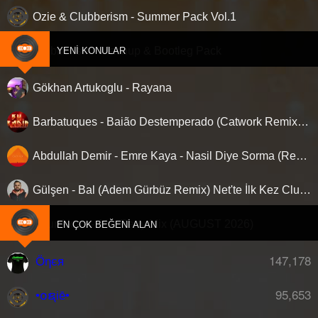
Ozie & Clubberism - Summer Pack Vol.1
Clubberism - Mashup & Bootleg Pack
YENI KONULAR
Gökhan Artukoglu - Rayana
Barbatuques - Baião Destemperado (Catwork Remix) ‘Nette ilk…!
Abdullah Demir - Emre Kaya - Nasil Diye Sorma (Remix)
Gülşen - Bal (Adem Gürbüz Remix) Net'te İlk Kez Clubberism.com'da !
Onur Aktas - Afro Party Mix (AUGUST 2026)
H
EN ÇOK BEĞENI ALAN
147,178
Öηєя
95,653
•໐ຊiē•