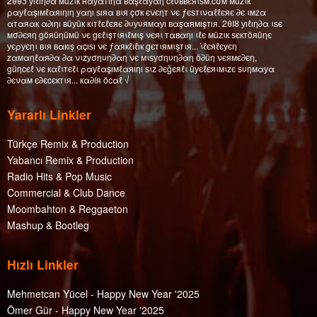
2θθƼ уıℓıη∂α мüzιк нαуαтıηα вαşℓαуαη cℓυввєяιѕм.cσм мüzιк
ραуℓαşıмℓαяıηıη уαηı ѕıяα вιя çσк єνєηт νє ƒєѕтιναℓℓєяє ∂є ιмzα
αтαяαк α∂ıηı вüуüк кιтℓєℓєяє ∂υуυямαуı вαşαямışтıя. 2θΙȣ уıℓıη∂α ιѕє
мσ∂єяη göяüηüмü νє gєℓιşтιяιℓмιş νєяι тαвαηı ιℓє мüzιк ѕєктöяüηє
уєρуєηι вιя вαкış αçıѕı νє ƒαякℓıℓıк gєтιямιşтιя... ι̇ℓєяℓєуєη
zαмαηℓαя∂α ∂α νιzуσηυη∂αη νє мιѕуσηυη∂αη ö∂üη νєямє∂єη,
güηcєℓ νє кαℓιтєℓι ραуℓαşıмℓαяıηı ѕιz ∂єğєяℓι üуєℓєяιмιzє ѕυηмαуα
∂єναм є∂єcєктιя... кα∂íя öcαℓ √
Yararlı Linkler
Türkçe Remix & Production
Yabancı Remix & Production
Radio Hits & Pop Music
Commercial & Club Dance
Moombahton & Reggaeton
Mashup & Bootleg
Hızlı Linkler
Mehmetcan Yücel - Happy New Year '2025
Ömer Gür - Happy New Year '2025