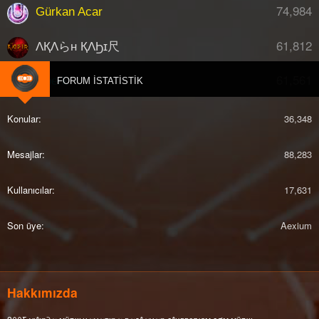
74,984
Gürkan Acar
61,812
ΛҚΛらн ҚΛϦɪ尺
61,561
djberk
FORUM İSTATISTIK
Konular
36,348
Mesajlar
88,283
Kullanıcılar
17,631
Son üye
Aexium
Hakkımızda