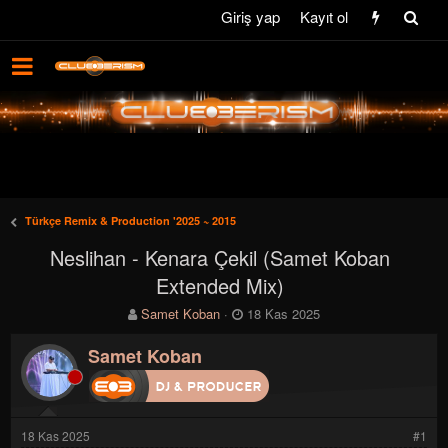
Giriş yap
Kayıt ol
Türkçe Remix & Production '2025 ~ 2015
Neslihan - Kenara Çekil (Samet Koban
Extended Mix)
K
B
Samet Koban
18 Kas 2025
o
a
n
ş
Samet Koban
b
l
u
a
y
n
u
g
18 Kas 2025
#1
b
ı