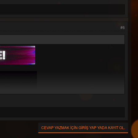
#6
um '2025
:::...
[Promo]
) [Promo]
o]
Promo]
[Promo]
romo]
romo]
 [Promo]
romo]
Remix) [Promo]
CEVAP YAZMAK IÇIN GIRIŞ YAP YADA KAYIT OL.
ix) [Promo]
mo]