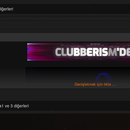
iğerleri
...:::
DJ Gaga - Autumn Time Promo Alb
Aykut Closer - Shake Shake (DJ Gaga Remix) 
Ece Seçkin - Sen Hala Ordasın (DJ Gaga Remix
Gülden - Mendil (DJ Gaga Remix) [Prom
Genişletmek için tıkla ...
Lvbel C5, Akdo - Mermer (DJ Gaga Remix) [
Murat Aydın - Back To Life (DJ Gaga Remix) 
Murat Aydın - Ecstasy (DJ Gaga Remix) [P
Murat Aydın - Fast Life (DJ Gaga Remix) [P
1 ve 3 diğerleri
Murat Aydın - Kiss Like This (DJ Gaga Remix)
Murat Aydın - You Sexy (DJ Gaga Remix) [P
Norm Ender & Ebru Gündeş - Bir Çift Göz (DJ Gaga 
Sefo & Demet Akalın - Yerinde Dur (DJ Gaga Rem
Semicenk - Kalpsiz (DJ Gaga Remix) [Pro