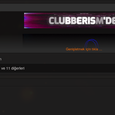
Genişletmek için tıkla ...
n
ve 11 diğerleri
...:::
DJ Gaga - Autumn Time Promo Alb