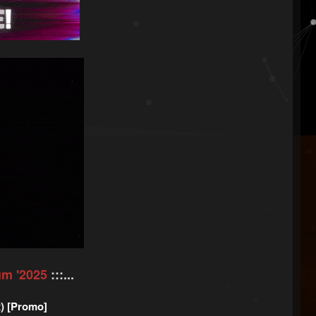
m '2025
:::...
) [Promo]