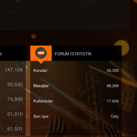
um '2025
:::...
[Promo]
) [Promo]
o]
N
FORUM İSTATISTIK
Promo]
[Promo]
romo]
147,154
Konular
36,336
romo]
 [Promo]
romo]
95,640
Mesajlar
88,268
Remix) [Promo]
ix) [Promo]
74,849
mo]
Kullanıcılar
17,626
61,810
Son üye
Cely
61,531