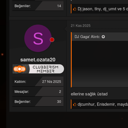
Beğeniler
14
B
Dj jason
,
tlny
,
dj_umıt ve 5 d
e
ğ
e
21 Kas 2025
n
i
S
l
DJ Gaga' Alıntı:
e
r
:
samet.ozata20
Katılım
27 Nis 2025
Mesajlar
2
ellerine sağlık üstad
Beğeniler
30
B
djcumhur
,
Enisdemir
,
mayda
e
ğ
e
n
i