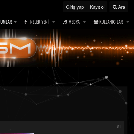
Giriş yap
Kayıt ol
Ara
RUMLAR
NELER YENI
MEDYA
KULLANICILAR
#1