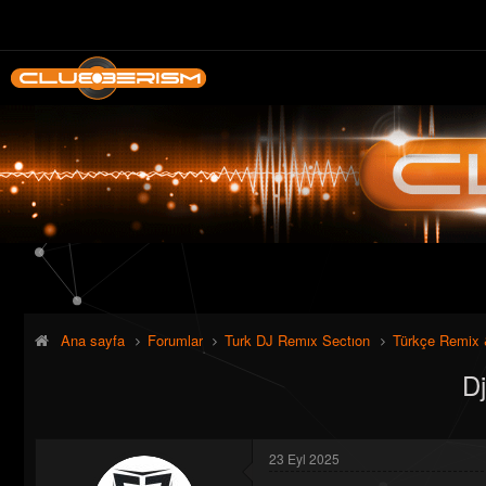
Ana sayfa
Forumlar
Turk DJ Remıx Sectıon
Türkçe Remix 
D
23 Eyl 2025