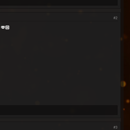
#2
 🫶🏻
#3