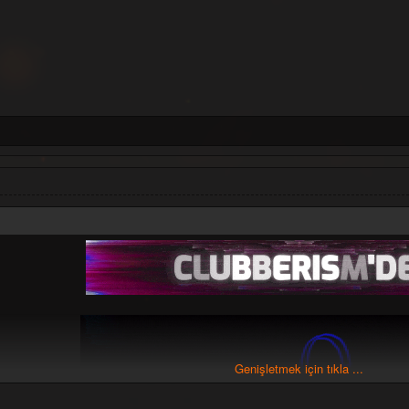
Aykut Closer - Shake Shake (DJ Gaga Remix) 
Ece Seçkin - Sen Hala Ordasın (DJ Gaga Remix
Gülden - Mendil (DJ Gaga Remix) [Prom
Lvbel C5, Akdo - Mermer (DJ Gaga Remix) [
Murat Aydın - Back To Life (DJ Gaga Remix) 
Murat Aydın - Ecstasy (DJ Gaga Remix) [P
Murat Aydın - Fast Life (DJ Gaga Remix) [P
Murat Aydın - Kiss Like This (DJ Gaga Remix)
Murat Aydın - You Sexy (DJ Gaga Remix) [P
Norm Ender & Ebru Gündeş - Bir Çift Göz (DJ Gaga 
Sefo & Demet Akalın - Yerinde Dur (DJ Gaga Rem
Semicenk - Kalpsiz (DJ Gaga Remix) [Pro
Rar Password:
www.clubberism.com
[Gizli içerik]
Genişletmek için tıkla ...