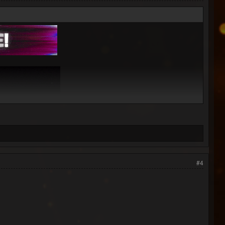
#4
um '2025
:::...