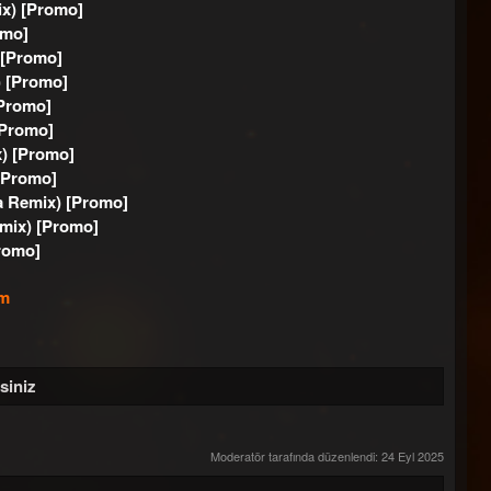
ix) [Promo]
omo]
 [Promo]
) [Promo]
[Promo]
[Promo]
x) [Promo]
[Promo]
a Remix) [Promo]
emix) [Promo]
romo]
om
siniz
Moderatör tarafında düzenlendi:
24 Eyl 2025