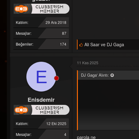
Katılım
29 Ara 2018
Mesajlar
87
B
Beğeniler
174
Ali Saar
ve
DJ Gaga
e
ğ
e
11 Kas 2025
n
i
E
l
DJ Gaga' Alıntı:
e
r
:
Enisdemir
Katılım
12 Eki 2025
Mesajlar
4
parola ne