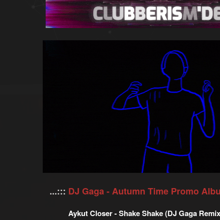
u
a
y
n
u
g
b
ı
a
ç
ş
t
l
a
a
r
t
i
a
h
n
i
...:::
DJ Gaga - Autumn Time Promo Albu
Aykut Closer - Shake Shake (DJ Gaga Remix