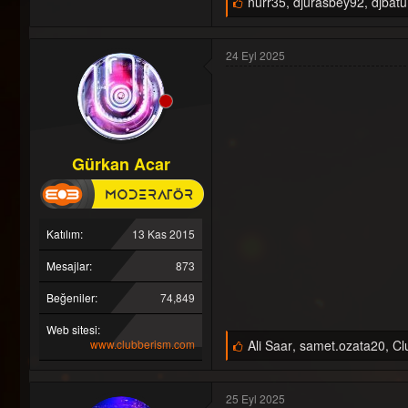
nurr35
,
djurasbey92
,
djbatu
e
ğ
e
24 Eyl 2025
n
i
l
e
r
:
Gürkan Acar
Katılım
13 Kas 2015
Mesajlar
873
Beğeniler
74,849
Web sitesi
B
www.clubberism.com
Ali Saar
,
samet.ozata20
,
Cl
e
ğ
e
25 Eyl 2025
n