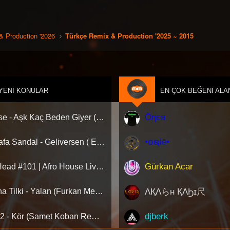
Rar Password:
www.clubberism.com
& Production '2026
Türkçe Remix & Production '2025 ~ 2015
[Gizli içerik]
...:::
DJ Gaga - Autumn Time Promo Alb
Aykut Closer - Shake Shake (DJ Gaga Remix) 
Ece Seçkin - Sen Hala Ordasın (DJ Gaga Remix
Gülden - Mendil (DJ Gaga Remix) [Prom
YENI KONULAR
EN ÇOK BEĞENI ALA
Lvbel C5, Akdo - Mermer (DJ Gaga Remix) [
Murat Aydın - Back To Life (DJ Gaga Remix) 
Murat Aydın - Ecstasy (DJ Gaga Remix) [P
Öηєя
Hadise - Aşk Kaç Beden Giyer (Deniz Savaş Remix) Afro House
Murat Aydın - Fast Life (DJ Gaga Remix) [P
Murat Aydın - Kiss Like This (DJ Gaga Remix)
Murat Aydın - You Sexy (DJ Gaga Remix) [P
•໐ຊiē•
Mustafa Sandal - Geliversen ( Emre Serin Remix )
Norm Ender & Ebru Gündeş - Bir Çift Göz (DJ Gaga 
Sefo & Demet Akalın - Yerinde Dur (DJ Gaga Rem
Semicenk - Kalpsiz (DJ Gaga Remix) [Pro
Gürkan Acar
AfroHead #101 | Afro House Live Set 2026 (Mixed by Kemal Özgür) No Jingle
Rar Password:
www.clubberism.com
ΛҚΛらн ҚΛϦɪ尺
Aleyna Tilki - Yalan (Furkan Mengi & Auş Remix) [Extended]
[Gizli içerik]
djberk
Ati242 - Kör (Samet Koban Remix)