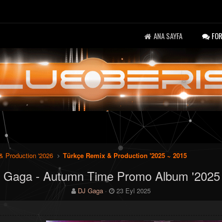
ANA SAYFA
FO
& Production '2026
Türkçe Remix & Production '2025 ~ 2015
j Gaga - Autumn Time Promo Album '2025
K
B
DJ Gaga
23 Eyl 2025
o
a
n
ş
b
l