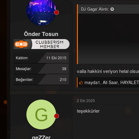
i
l
DJ Gaga' Alıntı:
e
r
:
Önder Tosun
Katılım
11 Eki 2015
Mesajlar
38
valla hakkini veriyon helal olsu
Beğeniler
210
B
mayda1
,
Ali Saar
,
HAYALET 
e
ğ
e
2 Eki 2025
n
i
G
teşekkürler
l
e
r
:
geZZer