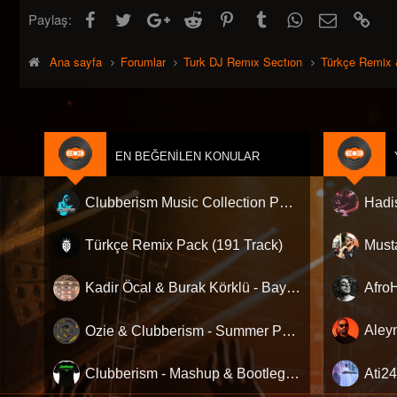
l
Facebook
Twitter
Google+
Reddit
Pinterest
Tumblr
WhatsApp
E-posta
Link
Paylaş:
e
r
:
Ana sayfa
Forumlar
Turk DJ Remıx Sectıon
Türkçe Remix 
EN BEĞENILEN KONULAR
Clubberism Music Collection Pack Vol. 4 | by ʍ͝ʌʀco͜ ʌɴϯσɴio ҇
Türkçe Remix Pack (191 Track)
Kadir Öcal & Burak Körklü - Bayrama Özel Pack
Ozie & Clubberism - Summer Pack Vol.1
Clubberism - Mashup & Bootleg Pack