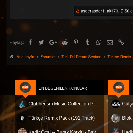
B
asderasder1
,
akif70
,
DjSüle
e
ğ
e
n
i
l
Facebook
Twitter
Google+
Reddit
Pinterest
Tumblr
WhatsApp
E-posta
Link
Paylaş:
e
r
:
Ana sayfa
Forumlar
Turk DJ Remıx Sectıon
Türkçe Remix 
EN BEĞENILEN KONULAR
Clubberism Music Collection Pack Vol. 4 | by ʍ͝ʌʀco͜ ʌɴϯσɴio ҇
Türkçe Remix Pack (191 Track)
Kadir Öcal & Burak Körklü - Bayrama Özel Pack
Hadi