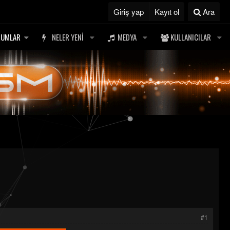
Giriş yap
Kayıt ol
Ara
RUMLAR
NELER YENI
MEDYA
KULLANICILAR
#1