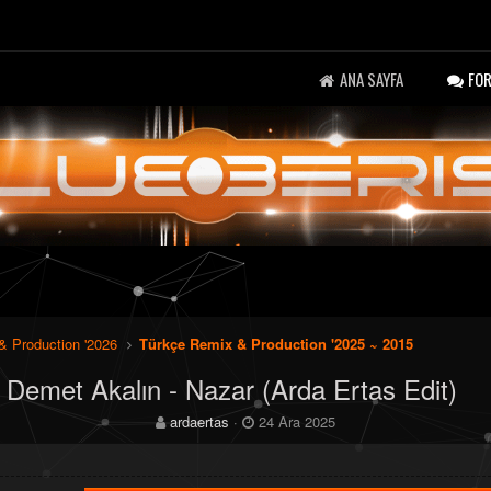
ANA SAYFA
FO
& Production '2026
Türkçe Remix & Production '2025 ~ 2015
Demet Akalın - Nazar (Arda Ertas Edit)
K
B
ardaertas
24 Ara 2025
o
a
n
ş
b
l