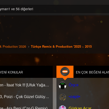
yman1 ve 56 diğerleri
& Production '2026
Türkçe Remix & Production '2025 ~ 2015
YENI KONULAR
EN ÇOK BEĞENI ALA
Öηєя
Gülşen - İtaat Yok !!! [Ufuk Yağan Remix]
•໐ຊiē•
Blok 3, Poizi - Çok Güzel Gülüyorsun (Dj Ediz Gençtürk Orjinal Mix)
Gürkan Acar
se - Ara Beni (Cnr-G Remix)