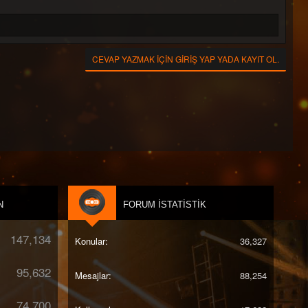
CEVAP YAZMAK IÇIN GIRIŞ YAP YADA KAYIT OL.
N
FORUM İSTATISTIK
147,134
Konular
36,327
95,632
Mesajlar
88,254
74,700