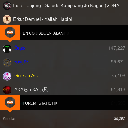
Manga - Bir Kadın Çizeceksin (Berkay Cibir Extended Remix)
Remix)
Indro Tanjung - Galodo Kampuang Jo Nagari (VDNA Slap House Remix)
Manga - Cevapsız Sorular (Ozan Karataşlı Remix)
Sıla - Gol (Gökhan Tutum Remix)
Manifest - Zehir (Arem & Arman Remix)
Simge - Ne Zamandır (Gökhan Tutum Remix)
Moğollar - Dinleyiverin Gari (Joke Baba Afro Remix)
Tan Taşçı - Neler Neler (Serhat Bilgin Disco Mix)
Erkut Demirel - Yallah Habibi
Murat Boz - Uçurum (Toprak Baris & Meliksah Inanoz
Yigit Unal - Kostak (Extended Mix)
Extended Mix)
Yıldız Tilbe - Aşk Yok Olmaktır (Baran Zengin & Red4 Remix)
Murda - Hay Allah (Baris Turna, Ben Hims Remix) [Extended]
Gökhan Artukoglu - Rayana
EN ÇOK BEĞENI ALAN
Yulduz Usmonova - Seni Severdim (Baran Zengin& Red4
Murda - Hay Allah! (Nezir Kara & S.U.K.O Remix)
Remix)
Mustafa Sandal - Gönlünü Gün Edeni (bora.again & ATES
147,227
Remix) [Extended]
Öηєя
Mustata Sandal - Aşka Yürek Gerek (Kaan Özcan & Yasin
+++
BONUS
+++
Tunca)
95,671
•໐ຊiē•
Müslüm Gürses - Sensiz Olmaz (bora.again & ATES Afro
Afro Warriors & Toshi - Uyankenteza (Gökhan Güneş Remix)
House Remix)
Azis - Sen Trope (Leila White Remix) [Extended]
Nodus - Yolla (Extended Mix)
75,108
Balti, Hamouda - Ya Lili (Ozan Karataşlı Afro House Remix)
Gürkan Acar
Serdar Ortaç & Massivedrum - Beni Unut (Ibrahim Gulcin
Chill77 - Papaoutio (Ozan Karataşlı Remix)
Sahne Mashup)
David Guetta ft. Kid Cudi - Memories (Ozan Karataşlı Remix)
61,813
Serdar Ortaç - Beni Unut (Kaan Özcan & Oğuzhan Kılınç
ΛҚΛらн ҚΛϦɪ尺
Hakan Gökan & Erdem Göker - Say My Name (Original Mix)
Remix) [Extended]
Hugel - Bam Bam (Emre Gulmez & DJewels Remix)
Serdar Ortaç - Beni Unut (Kaan Özcan & Oğuzhan Kılınç
Katy Garbi - Esena Mono (Kaan Özcan & Yasin Tunca Remix)
61,595
djberk
FORUM İSTATISTIK
Remix)
Mahmut Orhan, People Like Us - Dance Floor Dna (Extended
Serkan Nişancı - Eller Üzer (Eray Gümüş Remix)
Mix)
Serkan Nişancı - Eller Üzer (Gökhan Tutum Remix)
Metaboy & Samsara - Yalla FG (Kemal Özgür Remix)
Konular
36,352
Sertab Erener - Bu Böyle (Ozan Karataşlı Remix)
Outwork - Elektro (Gökhan Tutum Remix)
Sertab Erener - Sakin Ol (Metin Can Akdeniz & Taner Kaya
Shamur & Roohi - Let The Music Play (Ozan Karataşlı Remix)