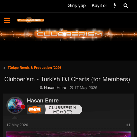
Giriş yap
Kayıt ol
Türkçe Remix & Production '2026
Clubberism - Turkish DJ Charts (for Members)
K
B
Hasan Emre
17 May 2026
o
a
n
ş
Hasan Emre
b
l
u
a
y
n
u
g
17 May 2026
#1
b
ı
a
ç
ş
t