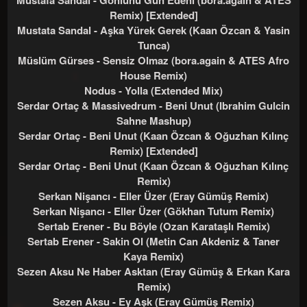
Mustafa Sandal - Gönlünü Gün Edeni (bora.again & ATES
Remix) [Extended]
Mustata Sandal - Aşka Yürek Gerek (Kaan Özcan & Yasin
Tunca)
Müslüm Gürses - Sensiz Olmaz (bora.again & ATES Afro
House Remix)
Nodus - Yolla (Extended Mix)
Serdar Ortaç & Massivedrum - Beni Unut (Ibrahim Gulcin
Sahne Mashup)
Serdar Ortaç - Beni Unut (Kaan Özcan & Oğuzhan Kılınç
Remix) [Extended]
Serdar Ortaç - Beni Unut (Kaan Özcan & Oğuzhan Kılınç
Remix)
Serkan Nişancı - Eller Üzer (Eray Gümüş Remix)
Serkan Nişancı - Eller Üzer (Gökhan Tutum Remix)
Sertab Erener - Bu Böyle (Ozan Karataşlı Remix)
Sertab Erener - Sakin Ol (Metin Can Akdeniz & Taner
Kaya Remix)
Sezen Aksu Ne Haber Asktan (Eray Gümüş & Erkan Kara
Remix)
Sezen Aksu - Ey Aşk (Eray Gümüş Remix)