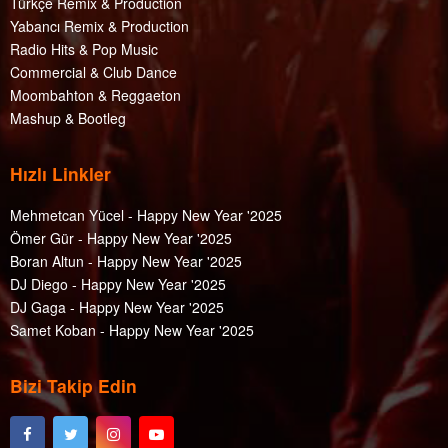
Türkçe Remix & Production
Hakan Gökan & Erdem Göker - Say My Name (Original Mix)
Yabancı Remix & Production
Hugel - Bam Bam (Emre Gulmez & DJewels Remix)
Katy Garbi - Esena Mono (Kaan Özcan & Yasin Tunca Remix)
Radio Hits & Pop Music
Mahmut Orhan, People Like Us - Dance Floor Dna (Extended
Commercial & Club Dance
Mix)
Moombahton & Reggaeton
Metaboy & Samsara - Yalla FG (Kemal Özgür Remix)
Mashup & Bootleg
Outwork - Electro (Gökhan Tutum Remix)
Shamur & Roohi - Let The Music Play (Ozan Karataşlı Remix)
ZHU & Mahmut Orhan - In The Wild (Original Mix)
Hızlı Linkler
RAR Password:
www.clubberism.com
Mehmetcan Yücel - Happy New Year '2025
Ömer Gür - Happy New Year '2025
Enjoy it!!!
Boran Altun - Happy New Year '2025
DJ Diego - Happy New Year '2025
DJ Gaga - Happy New Year '2025
[Hidden content]
Samet Koban - Happy New Year '2025
nice bro
Bizi Takip Edin