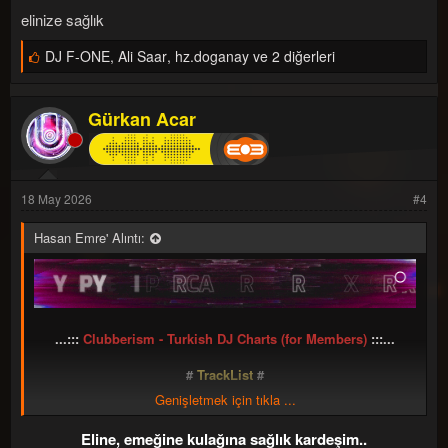
elinize sağlık
B
DJ F-ONE
,
Ali Saar
,
hz.doganay ve 2 diğerleri
e
ğ
e
Gürkan Acar
n
i
l
e
r
:
18 May 2026
#4
Hasan Emre' Alıntı:
...:::
Clubberism - Turkish DJ Charts (for Members)
:::...
#
TrackList
#
Genişletmek için tıkla ...
Ahiyan - Rüya Gibiydin (Furkan Korkmaz Afro Remix)
Ajda Pekkan - Kim Ne Derse Desin (bora.again & ATES
Eline, emeğine kulağına sağlık kardeşim..
Remix)