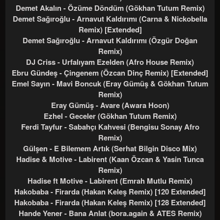
Demet Akalın - Özüme Döndüm (Gökhan Tutum Remix)
Demet Sağıroğlu - Arnavut Kaldırımı (Carna & Nickobella
Remix) [Extended]
Demet Sağıroğlu - Arnavut Kaldırımı (Özgür Doğan
Remix)
DJ Criss - Urfalıyam Ezelden (Afro House Remix)
Ebru Gündeş - Çingenem (Özcan Dinç Remix) [Extended]
Emel Sayın - Mavi Boncuk (Eray Gümüş & Gökhan Tutum
Remix)
Eray Gümüş - Avare (Awara Hoon)
Ezhel - Geceler (Gökhan Tutum Remix)
Ferdi Tayfur - Sabahçı Kahvesi (Bengisu Sonay Afro
Remix)
Gülşen - E Bilemem Artık (Serhat Bilgin Disco Mix)
Hadise & Motive - Labirent (Kaan Özcan & Yasin Tunca
Remix)
Hadise ft Motive - Labirent (Emrah Mutlu Remix)
Hakobaba - Firarda (Hakan Keleş Remix) [120 Extended]
Hakobaba - Firarda (Hakan Keleş Remix) [128 Extended]
Hande Yener - Bana Anlat (bora.again & ATES Remix)