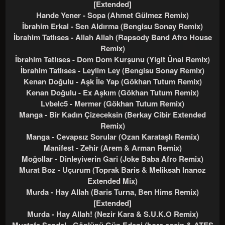
[Extended]
Hande Yener - Sopa (Ahmet Gülmez Remix)
İbrahim Erkal - Sen Aldırma (Bengisu Sonay Remix)
İbrahim Tatlıses - Allah Allah (Rapsody Band Afro House
Remix)
İbrahim Tatlıses - Dom Dom Kurşunu (Yigit Ünal Remix)
İbrahim Tatlıses - Leylim Ley (Bengisu Sonay Remix)
Kenan Doğulu - Aşk İle Yap (Gökhan Tutum Remix)
Kenan Doğulu - Ex Aşkım (Gökhan Tutum Remix)
Lvbelc5 - Mermer (Gökhan Tutum Remix)
Manga - Bir Kadın Çizeceksin (Berkay Cibir Extended
Remix)
Manga - Cevapsız Sorular (Ozan Karataşlı Remix)
Manifest - Zehir (Arem & Arman Remix)
Moğollar - Dinleyiverin Gari (Joke Baba Afro Remix)
Murat Boz - Uçurum (Toprak Baris & Meliksah Inanoz
Extended Mix)
Murda - Hay Allah (Baris Turna, Ben Hims Remix)
[Extended]
Murda - Hay Allah! (Nezir Kara & S.U.K.O Remix)