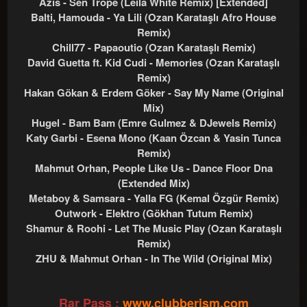
Azis - Sen Trope (Leila White Remix) [Extended]
Balti, Hamouda - Ya Lili (Ozan Karataşlı Afro House
Remix)
Chill77 - Papaoutio (Ozan Karataşlı Remix)
David Guetta ft. Kid Cudi - Memories (Ozan Karataşlı
Remix)
Hakan Gökan & Erdem Göker - Say My Name (Original
Mix)
Hugel - Bam Bam (Emre Gulmez & DJewels Remix)
Katy Garbi - Esena Mono (Kaan Özcan & Yasin Tunca
Remix)
Mahmut Orhan, People Like Us - Dance Floor Dna
(Extended Mix)
Metaboy & Samsara - Yalla FG (Kemal Özgür Remix)
Outwork - Elektro (Gökhan Tutum Remix)
Shamur & Roohi - Let The Music Play (Ozan Karataşlı
Remix)
ZHU & Mahmut Orhan - In The Wild (Original Mix)
Rar Pass :
www.clubberism.com