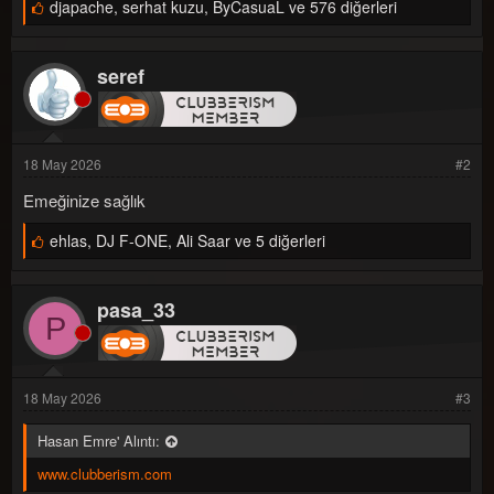
B
djapache
,
serhat kuzu
,
ByCasuaL ve 576 diğerleri
e
ğ
e
seref
n
i
l
e
r
:
18 May 2026
#2
Emeğinize sağlık
B
ehlas
,
DJ F-ONE
,
Ali Saar ve 5 diğerleri
e
ğ
e
pasa_33
n
P
i
l
e
r
:
18 May 2026
#3
Hasan Emre' Alıntı:
www.clubberism.com