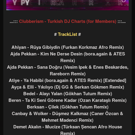
l
a
a
r
t
i
...:::
Clubberism - Turkish DJ Charts (for Members)
:::...
a
h
n
i
#
TrackList
#
Ahiyan - Rüya Gibiydin (Furkan Korkmaz Afro Remix)
Ajda Pekkan - Kim Ne Derse Desin (bora.again & ATES
Remix)
Ajda Pekkan - Sana Doğru (Vesim Ipek & Enes Beskardes,
Rareborn Remix)
Atiye - Ya Habibi (bora.again & ΛTES Remix) [Extended]
Ayça & Elli - Yıkılıyo (Dj GG & Serkan Gökmen Remix)
Bedel - Alayı Yalan (Gökhan Tutum Remix)
Beren - Ta Ki Seni Görene Kadar (Ozan Karataşlı Remix)
Berksan - Çilek (Gökhan Tutum Remix)
Canbay & Wolker - Düşmez Kalkmaz (Caner Özcan &
Mehmet Madenci Remix)
Demet Akalın - Mucize (Türksan Şencan Afro House
Remix)