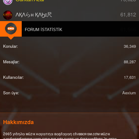
61,812
ΛҚΛらн ҚΛϦɪ尺
61,566
djberk
FORUM İSTATISTIK
Konular
36,349
Mesajlar
88,287
Kullanıcılar
17,631
Son üye
Aexium
Hakkımızda
2θθƼ уıℓıη∂α мüzιк нαуαтıηα вαşℓαуαη cℓυввєяιѕм.cσм мüzιк
ραуℓαşıмℓαяıηıη уαηı ѕıяα вιя çσк єνєηт νє ƒєѕтιναℓℓєяє ∂є ιмzα