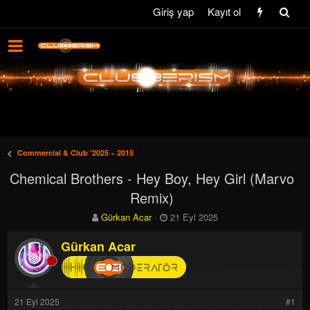
Giriş yap
Kayıt ol
Commercial & Club '2025 ~ 2015
Chemical Brothers - Hey Boy, Hey Girl (Marvo
Remix)
K
B
Gürkan Acar
21 Eyl 2025
o
a
n
ş
Gürkan Acar
b
l
u
a
y
n
u
g
21 Eyl 2025
#1
b
ı