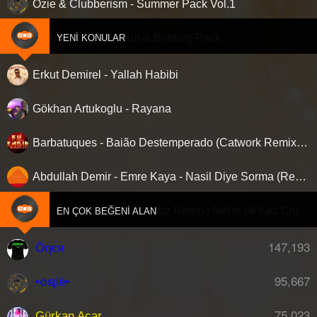
Ozie & Clubberism - Summer Pack Vol.1
Clubberism - Mashup & Bootleg Pack
YENI KONULAR
Erkut Demirel - Yallah Habibi
Gökhan Artukoglu - Rayana
Barbatuques - Baião Destemperado (Catwork Remix) ‘Nette ilk…!
Abdullah Demir - Emre Kaya - Nasil Diye Sorma (Remix)
Gülşen - Bal (Adem Gürbüz Remix) Net'te İlk Kez Clubberism.com'da !
EN ÇOK BEĞENI ALAN
147,193
Öηєя
95,667
•໐ຊiē•
75,023
Gürkan Acar