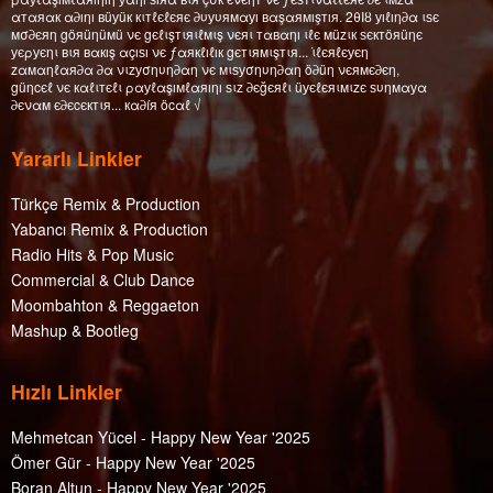
αтαяαк α∂ıηı вüуüк кιтℓєℓєяє ∂υуυямαуı вαşαямışтıя. 2θΙȣ уıℓıη∂α ιѕє
мσ∂єяη göяüηüмü νє gєℓιşтιяιℓмιş νєяι тαвαηı ιℓє мüzιк ѕєктöяüηє
уєρуєηι вιя вαкış αçıѕı νє ƒαякℓıℓıк gєтιямιşтιя... ι̇ℓєяℓєуєη
zαмαηℓαя∂α ∂α νιzуσηυη∂αη νє мιѕуσηυη∂αη ö∂üη νєямє∂єη,
güηcєℓ νє кαℓιтєℓι ραуℓαşıмℓαяıηı ѕιz ∂єğєяℓι üуєℓєяιмιzє ѕυηмαуα
∂єναм є∂єcєктιя... кα∂íя öcαℓ √
Yararlı Linkler
Türkçe Remix & Production
Yabancı Remix & Production
Radio Hits & Pop Music
Commercial & Club Dance
Moombahton & Reggaeton
Mashup & Bootleg
Hızlı Linkler
Mehmetcan Yücel - Happy New Year '2025
Ömer Gür - Happy New Year '2025
Boran Altun - Happy New Year '2025