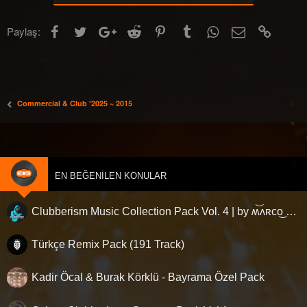
n
i
l
Facebook
Twitter
Google+
Reddit
Pinterest
Tumblr
WhatsApp
E-posta
Link
Paylaş:
e
r
:
Commercial & Club '2025 ~ 2015
EN BEĞENILEN KONULAR
Clubberism Music Collection Pack Vol. 4 | by ʍ͝ʌʀco͜ ʌɴϯσɴio ҇
Türkçe Remix Pack (191 Track)
Kadir Öcal & Burak Körklü - Bayrama Özel Pack