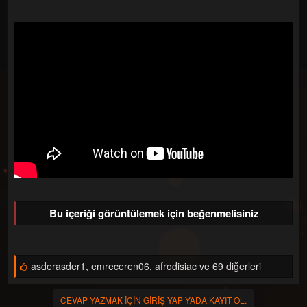
a
ç
ş
t
l
a
a
r
t
i
a
h
n
i
Bu içeriği görüntülemek için beğenmelisiniz
B
asderasder1
,
emreceren06
,
afrodisiac ve 69 diğerleri
e
ğ
e
CEVAP YAZMAK IÇIN GIRIŞ YAP YADA KAYIT OL.