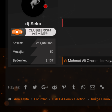
dj Seko
Katılım
25 Şub 2023
Mesajlar
50
B
Beğeniler
2,137
Mehmet Ali Özeren
,
berkay
e
ğ
e
n
i
l
Facebook
Twitter
Google+
Reddit
Pinterest
Tumblr
WhatsApp
E-posta
Link
Paylaş:
e
r
:
Ana sayfa
Forumlar
Turk DJ Remıx Sectıon
Türkçe Remix 