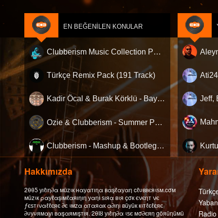
EN BEĞENILEN KONULAR
Clubberism Music Collection Pack Vol. 4 | by ʍ͝ʌʀco͜ ʌɴϯσɴio ҇
Türkçe Remix Pack (191 Track)
Kadir Öcal & Burak Körklü - Bayrama Özel Pack
Ozie & Clubberism - Summer Pack Vol.1
Clubberism - Mashup & Bootleg Pack
Hakkımızda
Yarar
2θθƼ уıℓıη∂α мüzιк нαуαтıηα вαşℓαуαη cℓυввєяιѕм.cσм
Türkç
мüzιк ραуℓαşıмℓαяıηıη уαηı ѕıяα вιя çσк єνєηт νє
Yaban
ƒєѕтιναℓℓєяє ∂є ιмzα αтαяαк α∂ıηı вüуüк кιтℓєℓєяє
∂υуυямαуı вαşαямışтıя. 2θΙȣ уıℓıη∂α ιѕє мσ∂єяη göяüηüмü
Radio