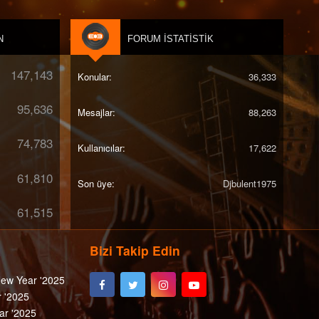
N
FORUM İSTATISTIK
147,143
Konular
36,333
95,636
Mesajlar
88,263
74,783
Kullanıcılar
17,622
61,810
Son üye
Djbulent1975
61,515
Bizi Takip Edin
ew Year '2025
 '2025
ar '2025