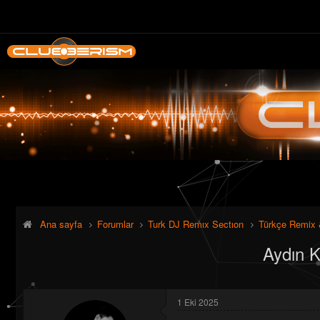
Ana sayfa
Forumlar
Turk DJ Remıx Sectıon
Türkçe Remix 
Aydın K
1 Eki 2025