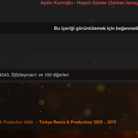
Aydın Kurtoğlu - Hayırlı Günler (Serkan Isınay
u
a
y
n
u
g
b
ı
a
ç
Bu içeriği görüntülemek için beğenmeli
ş
t
l
a
a
r
t
i
a
h
n
i
4343
,
DjSüleyman1 ve 100 diğerleri
& Production '2026
Türkçe Remix & Production '2025 ~ 2015