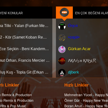
YENI KONULAR
EN ÇOK BEĞENI ALA
Öηєя
Aleyna Tilki - Yalan (Furkan Mengi & AUŞ Remix)[Extended Version]
•໐ຊiē•
Ati242 - Kör (Samet Koban Remix)
Gürkan Acar
Jeff, Ece Seçkin - Beni Kandırmışsın (Samet Koban Remix)
ΛҚΛらн ҚΛϦɪ尺
Mahmut Orhan, Francis Mercier - Sadete(MAUZY)
djberk
Kurtuluş Kuş - Topla Git (Erkan KILIÇ Remix) [Extended]
lı Linkler
Hızlı Linkler
e Remix & Production
Mehmetcan Yücel - Happy N
cı Remix & Production
Ömer Gür - Happy New Year
 Hits & Pop Music
Boran Altun - Happy New Ye