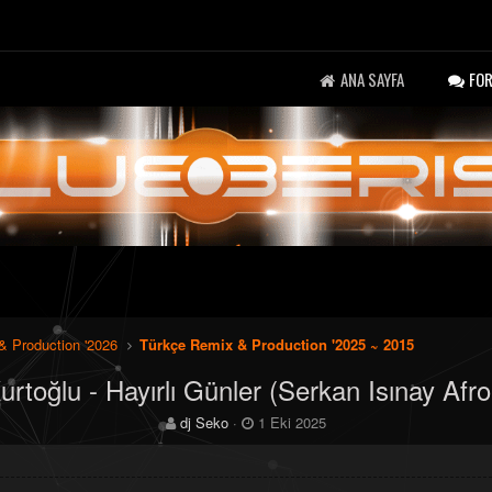
ANA SAYFA
FO
& Production '2026
Türkçe Remix & Production '2025 ~ 2015
urtoğlu - Hayırlı Günler (Serkan Isınay Afro
K
B
dj Seko
1 Eki 2025
o
a
n
ş
b
l