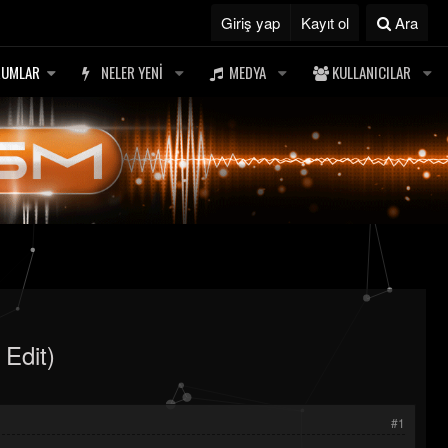
Giriş yap
Kayıt ol
Ara
RUMLAR
NELER YENI
MEDYA
KULLANICILAR
 Edit)
#1